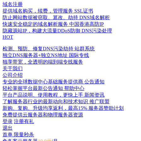
域名注册
提供域名购买，续费，管理服务
SSL证书
防止网站数据被窃取、篡改、劫持
DNS域名解析
快速安全稳定的域名解析服务
中国香港高防IP
隐藏源站IP，构建大流量DDoS防御
DNS污染处理
HOT
检测、预防、修复DNS污染劫持
站群系统
独立DNS服务器+独立NS地址
国际专线
独享带宽，全透明的端到端专线服务
关于我们
公司介绍
专业的全球数据中心基础服务提供商
公告通知
轻松掌握平台最新公告通知
帮助中心
平台产品说明、使用教程，更快上手
新闻资讯
了解服务器行业的最新动向和技术知识
推广联盟
新购、复购、升级均享返利，最高15%
服务器赞助计划
免费提供云服务器和物理服务器资源
登录
注册有礼
退出
首单 限量秒杀