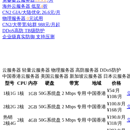
免备案云服务器
19.9元
/月
海外云服务器 低至
4
折
CN2 GIA/大陆优化
26.6
元/月
物理服务器
0
元试用
CN2/大带宽/站群
988元
/月起
DDoS高防 TB级防护
企业级真实防御 支持压测
云服务器
轻量云服务器
物理服务器
高防服务器
DDoS防护
中国香港云服务器
美国云服务器
新加坡云服务器
日本云服务
型号
CPU
内存
硬盘
带宽
地域
价格
¥
54
/月
1核1G
1核
50G系统盘
2 Mbps 专用
中国香港
1GB
¥
108
/月
¥
100.8
/月
2核2G
2核
50G系统盘
2 Mbps 专用
中国香港
2GB
¥
168
/月
热销
¥
190.8
/月
2核
50G系统盘
5 Mbps 专用
中国香港
4GB
2核4G
¥
318
/月