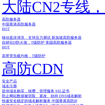
大陆CN2专线
高防服务器
中国香港高防服务器
HOT
移动直连清洗，支持压力测试
新加坡高防服务器
自研抗D防火墙，T级防护
美国高防服务器
HOT
高带宽负载均衡，T级防护
高防CDN
安全产品
域名注册
提供域名购买，续费，管理服务
SSL证书
防止网站数据被窃取、篡改、劫持
DNS域名解析
快速安全稳定的域名解析服务
中国香港高防IP