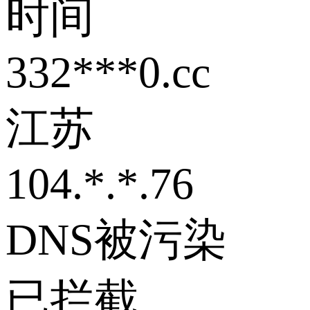
时间
332***0.cc
江苏
104.*.*.76
DNS被污染
已拦截