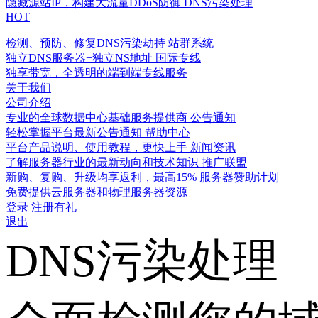
隐藏源站IP，构建大流量DDoS防御
DNS污染处理
HOT
检测、预防、修复DNS污染劫持
站群系统
独立DNS服务器+独立NS地址
国际专线
独享带宽，全透明的端到端专线服务
关于我们
公司介绍
专业的全球数据中心基础服务提供商
公告通知
轻松掌握平台最新公告通知
帮助中心
平台产品说明、使用教程，更快上手
新闻资讯
了解服务器行业的最新动向和技术知识
推广联盟
新购、复购、升级均享返利，最高15%
服务器赞助计划
免费提供云服务器和物理服务器资源
登录
注册有礼
退出
DNS污染处理