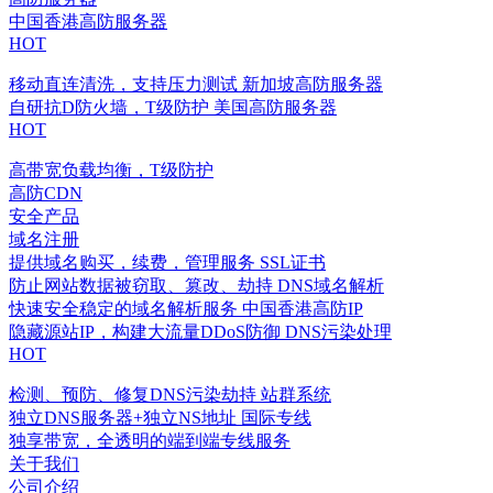
中国香港高防服务器
HOT
移动直连清洗，支持压力测试
新加坡高防服务器
自研抗D防火墙，T级防护
美国高防服务器
HOT
高带宽负载均衡，T级防护
高防CDN
安全产品
域名注册
提供域名购买，续费，管理服务
SSL证书
防止网站数据被窃取、篡改、劫持
DNS域名解析
快速安全稳定的域名解析服务
中国香港高防IP
隐藏源站IP，构建大流量DDoS防御
DNS污染处理
HOT
检测、预防、修复DNS污染劫持
站群系统
独立DNS服务器+独立NS地址
国际专线
独享带宽，全透明的端到端专线服务
关于我们
公司介绍