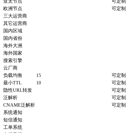
亚太节点
可定制
欧洲节点
可定制
三大运营商
其它运营商
国内区域
国内省份
海外大洲
海外国家
搜索引擎
云厂商
负载均衡
15
可定制
最小TTL
10
可定制
隐性URL转发
可定制
泛解析
可定制
CNAME泛解析
可定制
系统通知
短信通知
工单系统