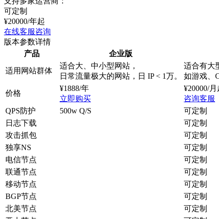
支持多家运营商：
可定制
¥
20000
/年起
在线客服咨询
版本参数详情
产品
企业版
适合大、中小型网站，
适合有大
适用网站群体
日常流量极大的网站，日 IP < 1万。
如游戏、
¥
1888
/年
¥
20000
/月
价格
立即购买
咨询客服
QPS防护
500w Q/S
可定制
日志下载
可定制
攻击抓包
可定制
独享NS
可定制
电信节点
可定制
联通节点
可定制
移动节点
可定制
BGP节点
可定制
北美节点
可定制