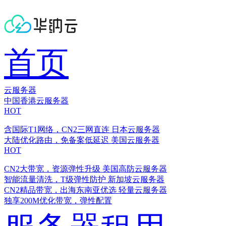
首页
云服务器
中国香港云服务器
HOT
含国际T1网络，CN2三网直连
日本云服务器
大陆优化路由，免备案低延迟
美国云服务器
HOT
CN2大带宽，资源弹性升级
美国高防云服务器
智能流量清洗，T级弹性防护
新加坡云服务器
CN2精品带宽，出海东南亚优选
轻量云服务器
独享200M优化带宽，弹性配置