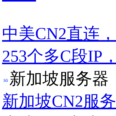
中美CN2直连
253个多C段IP
新加坡服务器
新加坡CN2服