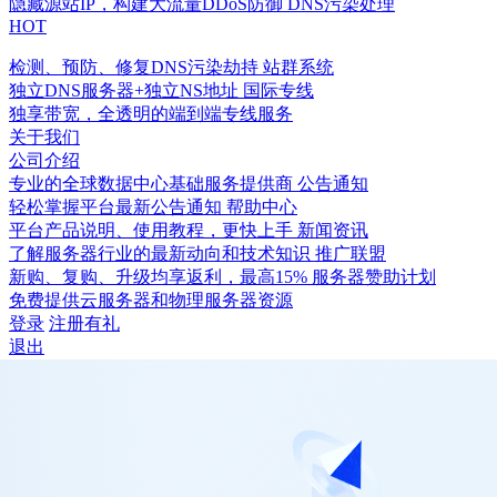
隐藏源站IP，构建大流量DDoS防御
DNS污染处理
HOT
检测、预防、修复DNS污染劫持
站群系统
独立DNS服务器+独立NS地址
国际专线
独享带宽，全透明的端到端专线服务
关于我们
公司介绍
专业的全球数据中心基础服务提供商
公告通知
轻松掌握平台最新公告通知
帮助中心
平台产品说明、使用教程，更快上手
新闻资讯
了解服务器行业的最新动向和技术知识
推广联盟
新购、复购、升级均享返利，最高15%
服务器赞助计划
免费提供云服务器和物理服务器资源
登录
注册有礼
退出