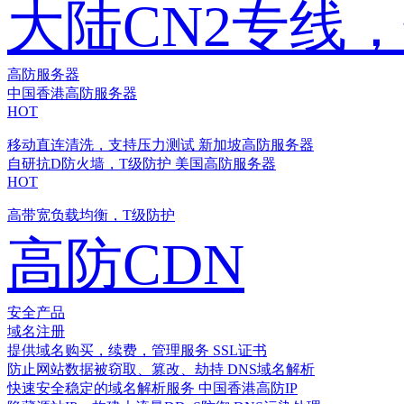
大陆CN2专线
高防服务器
中国香港高防服务器
HOT
移动直连清洗，支持压力测试
新加坡高防服务器
自研抗D防火墙，T级防护
美国高防服务器
HOT
高带宽负载均衡，T级防护
高防CDN
安全产品
域名注册
提供域名购买，续费，管理服务
SSL证书
防止网站数据被窃取、篡改、劫持
DNS域名解析
快速安全稳定的域名解析服务
中国香港高防IP