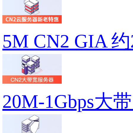
5M CN2 GIA 
20M-1Gbps大