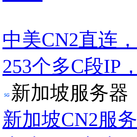
中美CN2直连
253个多C段IP
新加坡服务器
新加坡CN2服