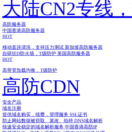
大陆CN2专线
高防服务器
中国香港高防服务器
HOT
移动直连清洗，支持压力测试
新加坡高防服务器
自研抗D防火墙，T级防护
美国高防服务器
HOT
高带宽负载均衡，T级防护
高防CDN
安全产品
域名注册
提供域名购买，续费，管理服务
SSL证书
防止网站数据被窃取、篡改、劫持
DNS域名解析
快速安全稳定的域名解析服务
中国香港高防IP