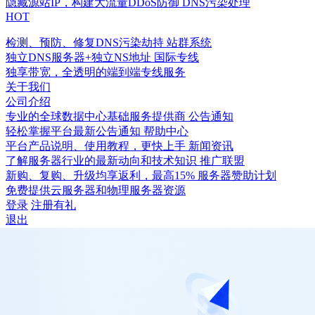
隐藏源站IP，构建大流量DDoS防御
DNS污染处理
HOT
检测、预防、修复DNS污染劫持
站群系统
独立DNS服务器+独立NS地址
国际专线
独享带宽，全透明的端到端专线服务
关于我们
公司介绍
专业的全球数据中心基础服务提供商
公告通知
轻松掌握平台最新公告通知
帮助中心
平台产品说明、使用教程，更快上手
新闻资讯
了解服务器行业的最新动向和技术知识
推广联盟
新购、复购、升级均享返利，最高15%
服务器赞助计划
免费提供云服务器和物理服务器资源
登录
注册有礼
退出