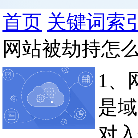
首页
关键词索
网站被劫持怎
1、
是域
对入