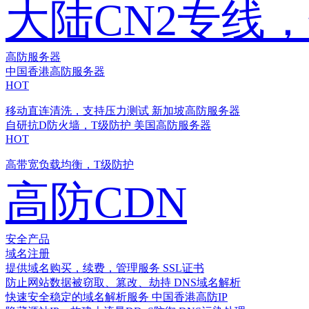
大陆CN2专线
高防服务器
中国香港高防服务器
HOT
移动直连清洗，支持压力测试
新加坡高防服务器
自研抗D防火墙，T级防护
美国高防服务器
HOT
高带宽负载均衡，T级防护
高防CDN
安全产品
域名注册
提供域名购买，续费，管理服务
SSL证书
防止网站数据被窃取、篡改、劫持
DNS域名解析
快速安全稳定的域名解析服务
中国香港高防IP