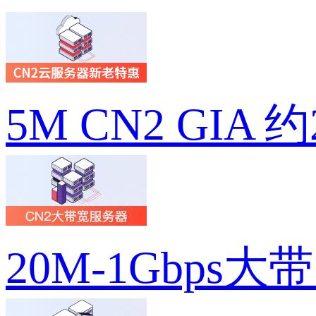
5M CN2 GIA 
20M-1Gbps大