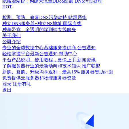
隐藏源站IP，构建大流量DDoS防御
DNS污染处理
HOT
检测、预防、修复DNS污染劫持
站群系统
独立DNS服务器+独立NS地址
国际专线
独享带宽，全透明的端到端专线服务
关于我们
公司介绍
专业的全球数据中心基础服务提供商
公告通知
轻松掌握平台最新公告通知
帮助中心
平台产品说明、使用教程，更快上手
新闻资讯
了解服务器行业的最新动向和技术知识
推广联盟
新购、复购、升级均享返利，最高15%
服务器赞助计划
免费提供云服务器和物理服务器资源
登录
注册有礼
退出