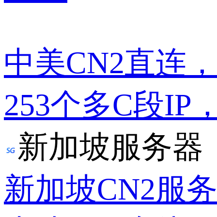
中美CN2直连
253个多C段IP
新加坡服务器
新加坡CN2服