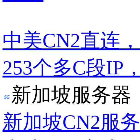
中美CN2直连
253个多C段IP
新加坡服务器
新加坡CN2服