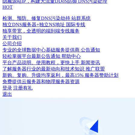
隐藏源站IP，构建大流量DDoS防御
DNS污染处理
HOT
检测、预防、修复DNS污染劫持
站群系统
独立DNS服务器+独立NS地址
国际专线
独享带宽，全透明的端到端专线服务
关于我们
公司介绍
专业的全球数据中心基础服务提供商
公告通知
轻松掌握平台最新公告通知
帮助中心
平台产品说明、使用教程，更快上手
新闻资讯
了解服务器行业的最新动向和技术知识
推广联盟
新购、复购、升级均享返利，最高15%
服务器赞助计划
免费提供云服务器和物理服务器资源
登录
注册有礼
退出