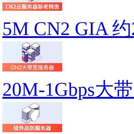
5M CN2 GIA 
20M-1Gbps大