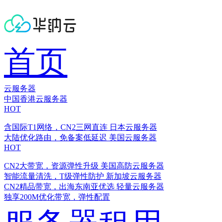
首页
云服务器
中国香港云服务器
HOT
含国际T1网络，CN2三网直连
日本云服务器
大陆优化路由，免备案低延迟
美国云服务器
HOT
CN2大带宽，资源弹性升级
美国高防云服务器
智能流量清洗，T级弹性防护
新加坡云服务器
CN2精品带宽，出海东南亚优选
轻量云服务器
独享200M优化带宽，弹性配置