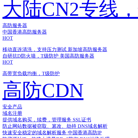
大陆CN2专线
高防服务器
中国香港高防服务器
HOT
移动直连清洗，支持压力测试
新加坡高防服务器
自研抗D防火墙，T级防护
美国高防服务器
HOT
高带宽负载均衡，T级防护
高防CDN
安全产品
域名注册
提供域名购买，续费，管理服务
SSL证书
防止网站数据被窃取、篡改、劫持
DNS域名解析
快速安全稳定的域名解析服务
中国香港高防IP