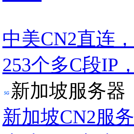
中美CN2直连
253个多C段IP
新加坡服务器
新加坡CN2服