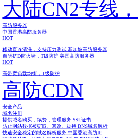
大陆CN2专线
高防服务器
中国香港高防服务器
HOT
移动直连清洗，支持压力测试
新加坡高防服务器
自研抗D防火墙，T级防护
美国高防服务器
HOT
高带宽负载均衡，T级防护
高防CDN
安全产品
域名注册
提供域名购买，续费，管理服务
SSL证书
防止网站数据被窃取、篡改、劫持
DNS域名解析
快速安全稳定的域名解析服务
中国香港高防IP