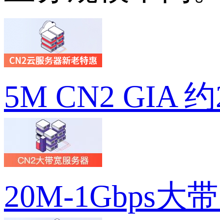
5M CN2 GIA 
20M-1Gbps大