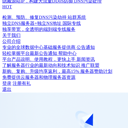
隐藏源站IP，构建大流量DDoS防御
DNS污染处理
HOT
检测、预防、修复DNS污染劫持
站群系统
独立DNS服务器+独立NS地址
国际专线
独享带宽，全透明的端到端专线服务
关于我们
公司介绍
专业的全球数据中心基础服务提供商
公告通知
轻松掌握平台最新公告通知
帮助中心
平台产品说明、使用教程，更快上手
新闻资讯
了解服务器行业的最新动向和技术知识
推广联盟
新购、复购、升级均享返利，最高15%
服务器赞助计划
免费提供云服务器和物理服务器资源
登录
注册有礼
退出