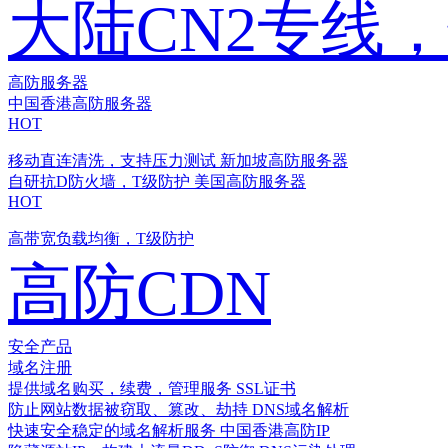
大陆CN2专线
高防服务器
中国香港高防服务器
HOT
移动直连清洗，支持压力测试
新加坡高防服务器
自研抗D防火墙，T级防护
美国高防服务器
HOT
高带宽负载均衡，T级防护
高防CDN
安全产品
域名注册
提供域名购买，续费，管理服务
SSL证书
防止网站数据被窃取、篡改、劫持
DNS域名解析
快速安全稳定的域名解析服务
中国香港高防IP