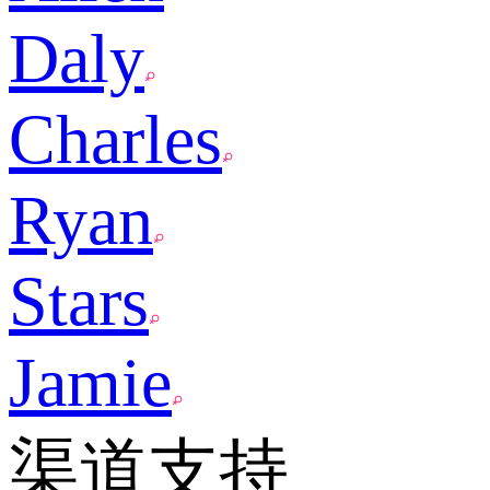
Daly
Charles
Ryan
Stars
Jamie
渠道支持