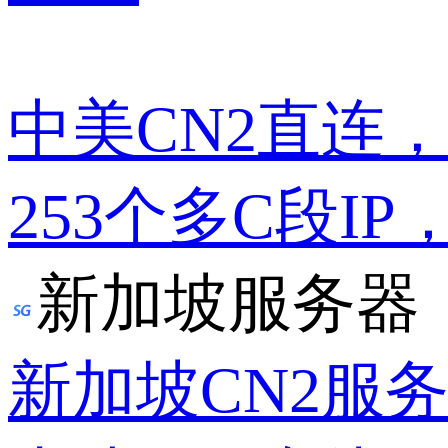
中美CN2直连
253个多C段IP
新加坡服务器
新加坡CN2服