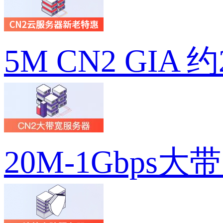
5M CN2 GIA 
20M-1Gbps大