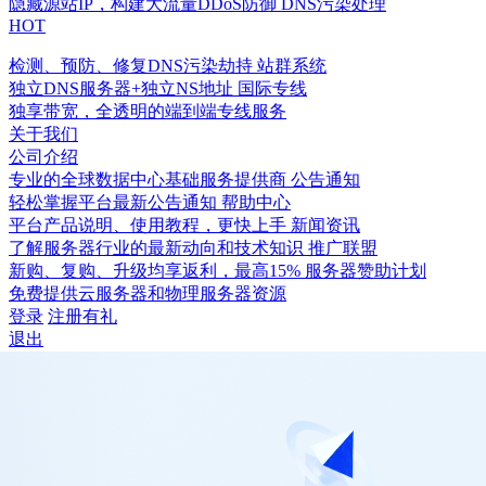
隐藏源站IP，构建大流量DDoS防御
DNS污染处理
HOT
检测、预防、修复DNS污染劫持
站群系统
独立DNS服务器+独立NS地址
国际专线
独享带宽，全透明的端到端专线服务
关于我们
公司介绍
专业的全球数据中心基础服务提供商
公告通知
轻松掌握平台最新公告通知
帮助中心
平台产品说明、使用教程，更快上手
新闻资讯
了解服务器行业的最新动向和技术知识
推广联盟
新购、复购、升级均享返利，最高15%
服务器赞助计划
免费提供云服务器和物理服务器资源
登录
注册有礼
退出