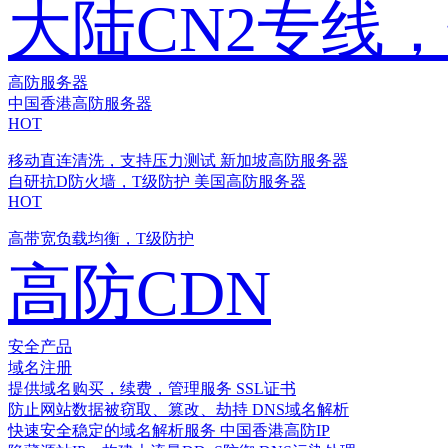
大陆CN2专线
高防服务器
中国香港高防服务器
HOT
移动直连清洗，支持压力测试
新加坡高防服务器
自研抗D防火墙，T级防护
美国高防服务器
HOT
高带宽负载均衡，T级防护
高防CDN
安全产品
域名注册
提供域名购买，续费，管理服务
SSL证书
防止网站数据被窃取、篡改、劫持
DNS域名解析
快速安全稳定的域名解析服务
中国香港高防IP