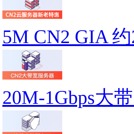
5M CN2 GIA 
20M-1Gbps大