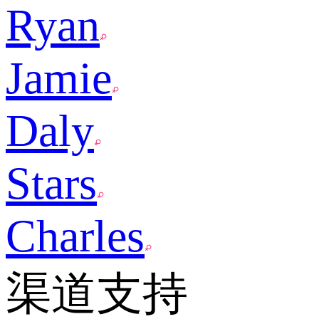
Ryan
Jamie
Daly
Stars
Charles
渠道支持