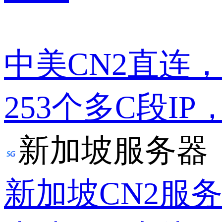
中美CN2直连
253个多C段IP
新加坡服务器
新加坡CN2服