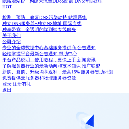
隐藏源站IP，构建大流量DDoS防御
DNS污染处理
HOT
检测、预防、修复DNS污染劫持
站群系统
独立DNS服务器+独立NS地址
国际专线
独享带宽，全透明的端到端专线服务
关于我们
公司介绍
专业的全球数据中心基础服务提供商
公告通知
轻松掌握平台最新公告通知
帮助中心
平台产品说明、使用教程，更快上手
新闻资讯
了解服务器行业的最新动向和技术知识
推广联盟
新购、复购、升级均享返利，最高15%
服务器赞助计划
免费提供云服务器和物理服务器资源
登录
注册有礼
退出