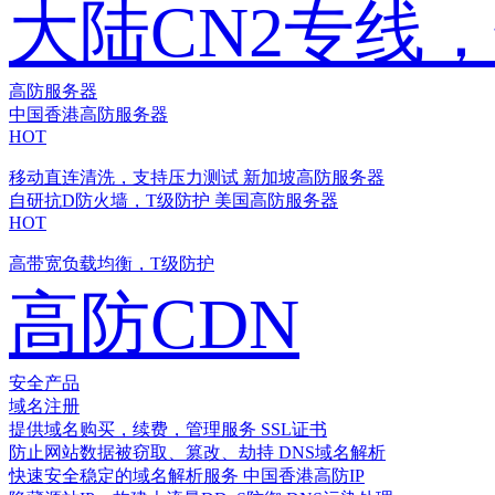
大陆CN2专线
高防服务器
中国香港高防服务器
HOT
移动直连清洗，支持压力测试
新加坡高防服务器
自研抗D防火墙，T级防护
美国高防服务器
HOT
高带宽负载均衡，T级防护
高防CDN
安全产品
域名注册
提供域名购买，续费，管理服务
SSL证书
防止网站数据被窃取、篡改、劫持
DNS域名解析
快速安全稳定的域名解析服务
中国香港高防IP