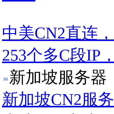
中美CN2直连
253个多C段IP
新加坡服务器
新加坡CN2服