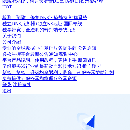
隐藏源站IP，构建大流量DDoS防御
DNS污染处理
HOT
检测、预防、修复DNS污染劫持
站群系统
独立DNS服务器+独立NS地址
国际专线
独享带宽，全透明的端到端专线服务
关于我们
公司介绍
专业的全球数据中心基础服务提供商
公告通知
轻松掌握平台最新公告通知
帮助中心
平台产品说明、使用教程，更快上手
新闻资讯
了解服务器行业的最新动向和技术知识
推广联盟
新购、复购、升级均享返利，最高15%
服务器赞助计划
免费提供云服务器和物理服务器资源
登录
注册有礼
退出