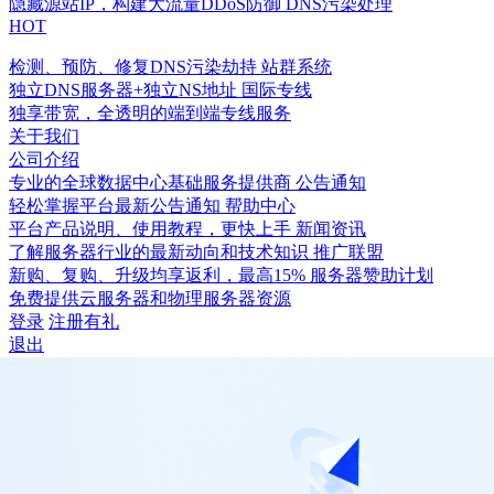
隐藏源站IP，构建大流量DDoS防御
DNS污染处理
HOT
检测、预防、修复DNS污染劫持
站群系统
独立DNS服务器+独立NS地址
国际专线
独享带宽，全透明的端到端专线服务
关于我们
公司介绍
专业的全球数据中心基础服务提供商
公告通知
轻松掌握平台最新公告通知
帮助中心
平台产品说明、使用教程，更快上手
新闻资讯
了解服务器行业的最新动向和技术知识
推广联盟
新购、复购、升级均享返利，最高15%
服务器赞助计划
免费提供云服务器和物理服务器资源
登录
注册有礼
退出