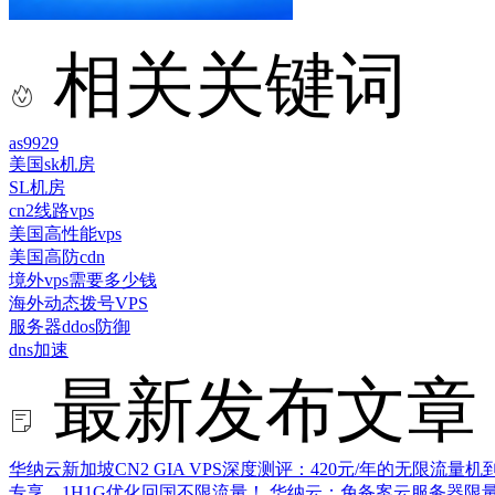
相关关键词
as9929
美国sk机房
SL机房
cn2线路vps
美国高性能vps
美国高防cdn
境外vps需要多少钱
海外动态拨号VPS
服务器ddos防御
dns加速
最新发布文章
华纳云新加坡CN2 GIA VPS深度测评：420元/年的无限流量
专享，1H1G优化回国不限流量！
华纳云：免备案云服务器限量秒杀