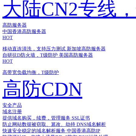
大陆CN2专线
高防服务器
中国香港高防服务器
HOT
移动直连清洗，支持压力测试
新加坡高防服务器
自研抗D防火墙，T级防护
美国高防服务器
HOT
高带宽负载均衡，T级防护
高防CDN
安全产品
域名注册
提供域名购买，续费，管理服务
SSL证书
防止网站数据被窃取、篡改、劫持
DNS域名解析
快速安全稳定的域名解析服务
中国香港高防IP