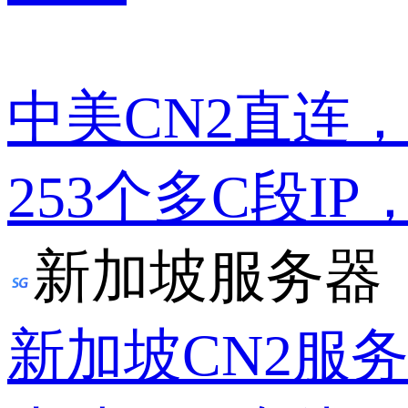
中美CN2直连
253个多C段IP
新加坡服务器
新加坡CN2服