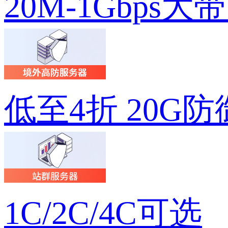
20M-1Gbps大
低至4折 20G防
1C/2C/4C可选