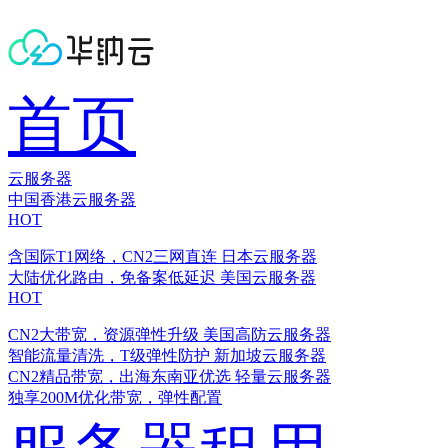
首页
云服务器
中国香港云服务器
HOT
含国际T1网络，CN2三网直连
日本云服务器
大陆优化路由，免备案低延迟
美国云服务器
HOT
CN2大带宽，资源弹性升级
美国高防云服务器
智能流量清洗，T级弹性防护
新加坡云服务器
CN2精品带宽，出海东南亚优选
轻量云服务器
独享200M优化带宽，弹性配置