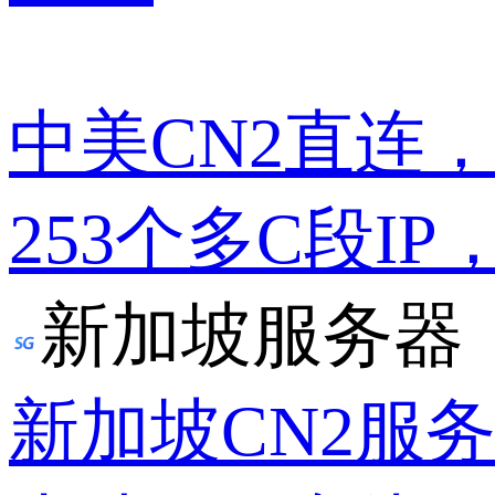
中美CN2直连
253个多C段IP
新加坡服务器
新加坡CN2服