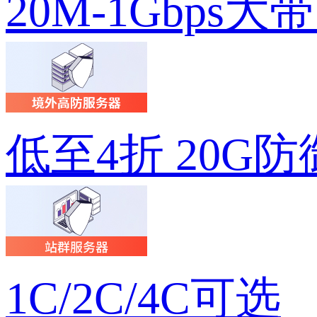
20M-1Gbps大
低至4折 20G防
1C/2C/4C可选