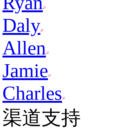
Ryan
Daly
Allen
Jamie
Charles
渠道支持