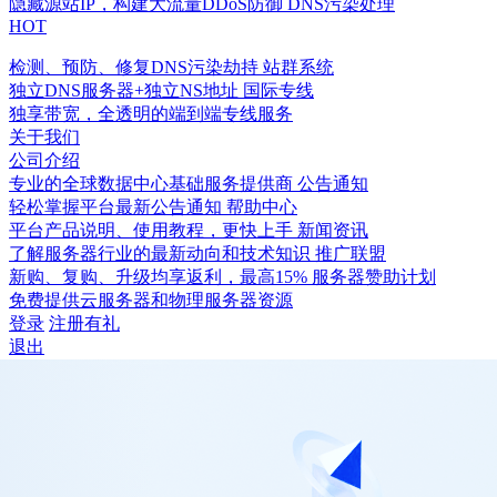
隐藏源站IP，构建大流量DDoS防御
DNS污染处理
HOT
检测、预防、修复DNS污染劫持
站群系统
独立DNS服务器+独立NS地址
国际专线
独享带宽，全透明的端到端专线服务
关于我们
公司介绍
专业的全球数据中心基础服务提供商
公告通知
轻松掌握平台最新公告通知
帮助中心
平台产品说明、使用教程，更快上手
新闻资讯
了解服务器行业的最新动向和技术知识
推广联盟
新购、复购、升级均享返利，最高15%
服务器赞助计划
免费提供云服务器和物理服务器资源
登录
注册有礼
退出