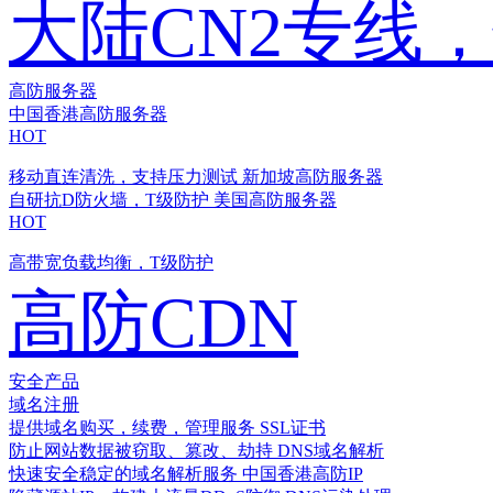
大陆CN2专线
高防服务器
中国香港高防服务器
HOT
移动直连清洗，支持压力测试
新加坡高防服务器
自研抗D防火墙，T级防护
美国高防服务器
HOT
高带宽负载均衡，T级防护
高防CDN
安全产品
域名注册
提供域名购买，续费，管理服务
SSL证书
防止网站数据被窃取、篡改、劫持
DNS域名解析
快速安全稳定的域名解析服务
中国香港高防IP