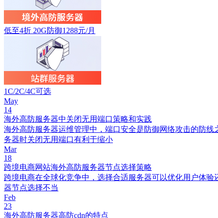
低至4折 20G防御1288元/月
1C/2C/4C可选
May
14
海外高防服务器中关闭无用端口策略和实践
海外高防服务器运维管理中，端口安全是防御网络攻击的防线
务器时关闭无用端口有利于缩小
Mar
18
跨境电商网站海外高防服务器节点选择策略
跨境电商在全球化竞争中，选择合适服务器可以优化用户体验还
器节点选择不当
Feb
23
海外高防服务器高防cdn的特点