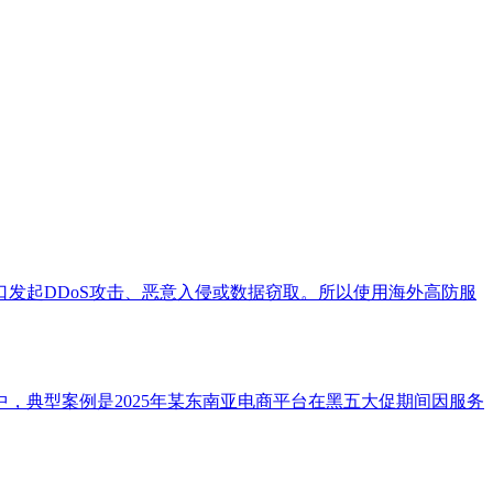
发起DDoS攻击、恶意入侵或数据窃取。所以使用海外高防服
，典型案例是2025年某东南亚电商平台在黑五大促期间因服务