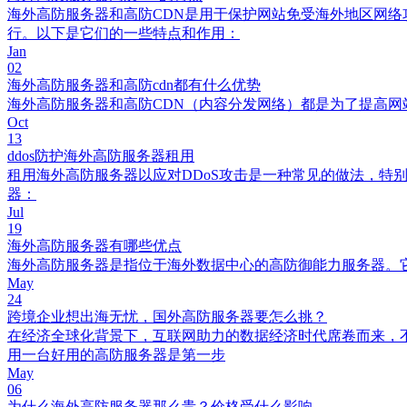
海外高防服务器和高防CDN是用于保护网站免受海外地区网络
行。以下是它们的一些特点和作用：
Jan
02
海外高防服务器和高防cdn都有什么优势
海外高防服务器和高防CDN（内容分发网络）都是为了提高网
Oct
13
ddos防护海外高防服务器租用
租用海外高防服务器以应对DDoS攻击是一种常见的做法，
器：
Jul
19
海外高防服务器有哪些优点
海外高防服务器是指位于海外数据中心的高防御能力服务器。
May
24
跨境企业想出海无忧，国外高防服务器要怎么挑？
在经济全球化背景下，互联网助力的数据经济时代席卷而来，
用一台好用的高防服务器是第一步
May
06
为什么海外高防服务器那么贵？价格受什么影响