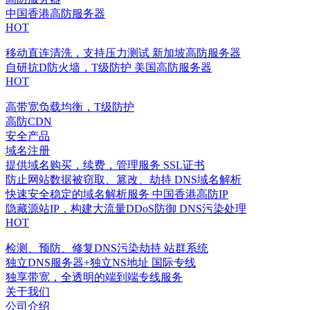
中国香港高防服务器
HOT
移动直连清洗，支持压力测试
新加坡高防服务器
自研抗D防火墙，T级防护
美国高防服务器
HOT
高带宽负载均衡，T级防护
高防CDN
安全产品
域名注册
提供域名购买，续费，管理服务
SSL证书
防止网站数据被窃取、篡改、劫持
DNS域名解析
快速安全稳定的域名解析服务
中国香港高防IP
隐藏源站IP，构建大流量DDoS防御
DNS污染处理
HOT
检测、预防、修复DNS污染劫持
站群系统
独立DNS服务器+独立NS地址
国际专线
独享带宽，全透明的端到端专线服务
关于我们
公司介绍