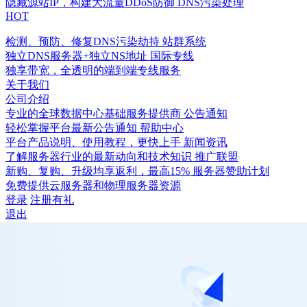
隐藏源站IP，构建大流量DDoS防御
DNS污染处理
HOT
检测、预防、修复DNS污染劫持
站群系统
独立DNS服务器+独立NS地址
国际专线
独享带宽，全透明的端到端专线服务
关于我们
公司介绍
专业的全球数据中心基础服务提供商
公告通知
轻松掌握平台最新公告通知
帮助中心
平台产品说明、使用教程，更快上手
新闻资讯
了解服务器行业的最新动向和技术知识
推广联盟
新购、复购、升级均享返利，最高15%
服务器赞助计划
免费提供云服务器和物理服务器资源
登录
注册有礼
退出