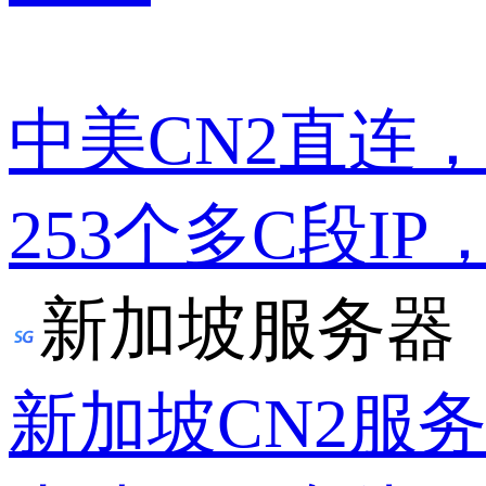
中美CN2直连
253个多C段IP
新加坡服务器
新加坡CN2服