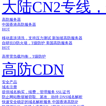
大陆CN2专线
高防服务器
中国香港高防服务器
HOT
移动直连清洗，支持压力测试
新加坡高防服务器
自研抗D防火墙，T级防护
美国高防服务器
HOT
高带宽负载均衡，T级防护
高防CDN
安全产品
域名注册
提供域名购买，续费，管理服务
SSL证书
防止网站数据被窃取、篡改、劫持
DNS域名解析
快速安全稳定的域名解析服务
中国香港高防IP