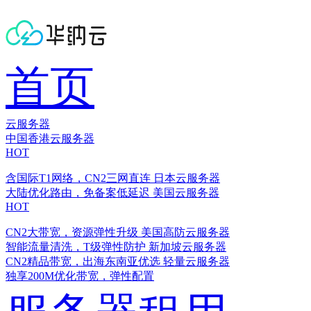
首页
云服务器
中国香港云服务器
HOT
含国际T1网络，CN2三网直连
日本云服务器
大陆优化路由，免备案低延迟
美国云服务器
HOT
CN2大带宽，资源弹性升级
美国高防云服务器
智能流量清洗，T级弹性防护
新加坡云服务器
CN2精品带宽，出海东南亚优选
轻量云服务器
独享200M优化带宽，弹性配置