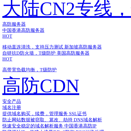
大陆CN2专线
高防服务器
中国香港高防服务器
HOT
移动直连清洗，支持压力测试
新加坡高防服务器
自研抗D防火墙，T级防护
美国高防服务器
HOT
高带宽负载均衡，T级防护
高防CDN
安全产品
域名注册
提供域名购买，续费，管理服务
SSL证书
防止网站数据被窃取、篡改、劫持
DNS域名解析
快速安全稳定的域名解析服务
中国香港高防IP