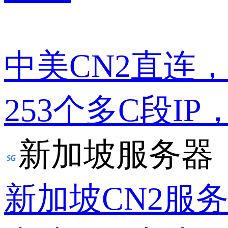
中美CN2直连
253个多C段IP
新加坡服务器
新加坡CN2服