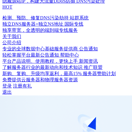
隐藏源站IP，构建大流量DDoS防御
DNS污染处理
HOT
检测、预防、修复DNS污染劫持
站群系统
独立DNS服务器+独立NS地址
国际专线
独享带宽，全透明的端到端专线服务
关于我们
公司介绍
专业的全球数据中心基础服务提供商
公告通知
轻松掌握平台最新公告通知
帮助中心
平台产品说明、使用教程，更快上手
新闻资讯
了解服务器行业的最新动向和技术知识
推广联盟
新购、复购、升级均享返利，最高15%
服务器赞助计划
免费提供云服务器和物理服务器资源
登录
注册有礼
退出