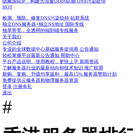
隐藏源站IP，构建大流量DDoS防御
DNS污染处理
HOT
检测、预防、修复DNS污染劫持
站群系统
独立DNS服务器+独立NS地址
国际专线
独享带宽，全透明的端到端专线服务
关于我们
公司介绍
专业的全球数据中心基础服务提供商
公告通知
轻松掌握平台最新公告通知
帮助中心
平台产品说明、使用教程，更快上手
新闻资讯
了解服务器行业的最新动向和技术知识
推广联盟
新购、复购、升级均享返利，最高15%
服务器赞助计划
免费提供云服务器和物理服务器资源
登录
注册有礼
退出
#