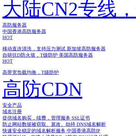
大陆CN2专线
高防服务器
中国香港高防服务器
HOT
移动直连清洗，支持压力测试
新加坡高防服务器
自研抗D防火墙，T级防护
美国高防服务器
HOT
高带宽负载均衡，T级防护
高防CDN
安全产品
域名注册
提供域名购买，续费，管理服务
SSL证书
防止网站数据被窃取、篡改、劫持
DNS域名解析
快速安全稳定的域名解析服务
中国香港高防IP