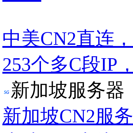
中美CN2直连
253个多C段IP
新加坡服务器
新加坡CN2服