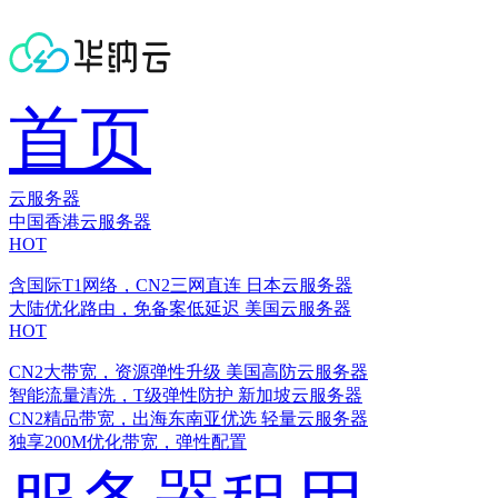
首页
云服务器
中国香港云服务器
HOT
含国际T1网络，CN2三网直连
日本云服务器
大陆优化路由，免备案低延迟
美国云服务器
HOT
CN2大带宽，资源弹性升级
美国高防云服务器
智能流量清洗，T级弹性防护
新加坡云服务器
CN2精品带宽，出海东南亚优选
轻量云服务器
独享200M优化带宽，弹性配置