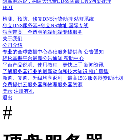
隐藏源站IP，构建大流量DDoS防御
DNS污染处理
HOT
检测、预防、修复DNS污染劫持
站群系统
独立DNS服务器+独立NS地址
国际专线
独享带宽，全透明的端到端专线服务
关于我们
公司介绍
专业的全球数据中心基础服务提供商
公告通知
轻松掌握平台最新公告通知
帮助中心
平台产品说明、使用教程，更快上手
新闻资讯
了解服务器行业的最新动向和技术知识
推广联盟
新购、复购、升级均享返利，最高15%
服务器赞助计划
免费提供云服务器和物理服务器资源
登录
注册有礼
退出
#