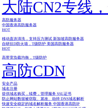
大陆CN2专线
高防服务器
中国香港高防服务器
HOT
移动直连清洗，支持压力测试
新加坡高防服务器
自研抗D防火墙，T级防护
美国高防服务器
HOT
高带宽负载均衡，T级防护
高防CDN
安全产品
域名注册
提供域名购买，续费，管理服务
SSL证书
防止网站数据被窃取、篡改、劫持
DNS域名解析
快速安全稳定的域名解析服务
中国香港高防IP