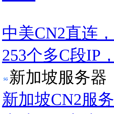
中美CN2直连
253个多C段IP
新加坡服务器
新加坡CN2服