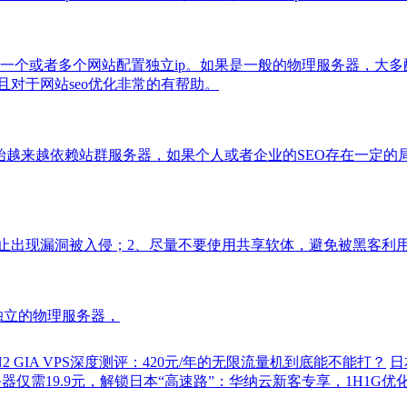
一个或者多个网站配置独立ip。如果是一般的物理服务器，大多配
且对于网站seo优化非常的有帮助。
始越来越依赖站群服务器，如果个人或者企业的SEO存在一定
防止出现漏洞被入侵；2、尽量不要使用共享软体，避免被黑客利
独立的物理服务器，
2 GIA VPS深度测评：420元/年的无限流量机到底能不能打？
日
器仅需19.9元，解锁日本“高速路”：华纳云新客专享，1H1G