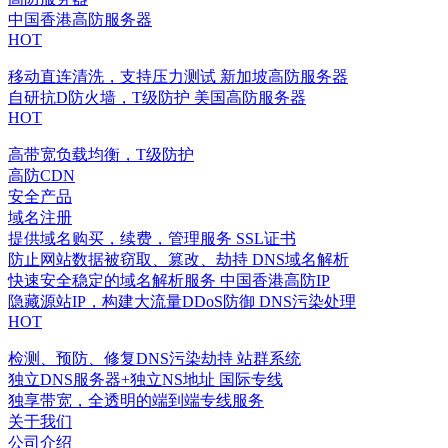
中国香港高防服务器
HOT
移动直连清洗，支持压力测试
新加坡高防服务器
自研抗D防火墙，T级防护
美国高防服务器
HOT
高带宽负载均衡，T级防护
高防CDN
安全产品
域名注册
提供域名购买，续费，管理服务
SSL证书
防止网站数据被窃取、篡改、劫持
DNS域名解析
快速安全稳定的域名解析服务
中国香港高防IP
隐藏源站IP，构建大流量DDoS防御
DNS污染处理
HOT
检测、预防、修复DNS污染劫持
站群系统
独立DNS服务器+独立NS地址
国际专线
独享带宽，全透明的端到端专线服务
关于我们
公司介绍