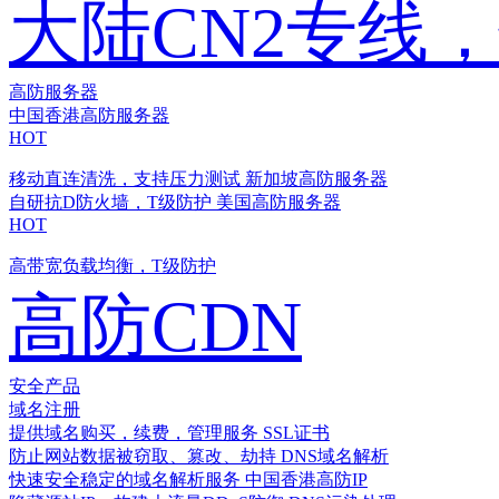
大陆CN2专线
高防服务器
中国香港高防服务器
HOT
移动直连清洗，支持压力测试
新加坡高防服务器
自研抗D防火墙，T级防护
美国高防服务器
HOT
高带宽负载均衡，T级防护
高防CDN
安全产品
域名注册
提供域名购买，续费，管理服务
SSL证书
防止网站数据被窃取、篡改、劫持
DNS域名解析
快速安全稳定的域名解析服务
中国香港高防IP