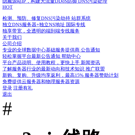
隐藏源站IP，构建大流量DDoS防御
DNS污染处理
HOT
检测、预防、修复DNS污染劫持
站群系统
独立DNS服务器+独立NS地址
国际专线
独享带宽，全透明的端到端专线服务
关于我们
公司介绍
专业的全球数据中心基础服务提供商
公告通知
轻松掌握平台最新公告通知
帮助中心
平台产品说明、使用教程，更快上手
新闻资讯
了解服务器行业的最新动向和技术知识
推广联盟
新购、复购、升级均享返利，最高15%
服务器赞助计划
免费提供云服务器和物理服务器资源
登录
注册有礼
退出
#