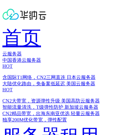
首页
云服务器
中国香港云服务器
HOT
含国际T1网络，CN2三网直连
日本云服务器
大陆优化路由，免备案低延迟
美国云服务器
HOT
CN2大带宽，资源弹性升级
美国高防云服务器
智能流量清洗，T级弹性防护
新加坡云服务器
CN2精品带宽，出海东南亚优选
轻量云服务器
独享200M优化带宽，弹性配置