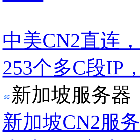
中美CN2直连
253个多C段IP
新加坡服务器
新加坡CN2服