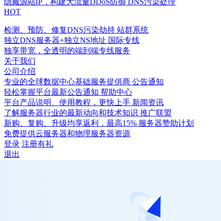
隐藏源站IP，构建大流量DDoS防御
DNS污染处理
HOT
检测、预防、修复DNS污染劫持
站群系统
独立DNS服务器+独立NS地址
国际专线
独享带宽，全透明的端到端专线服务
关于我们
公司介绍
专业的全球数据中心基础服务提供商
公告通知
轻松掌握平台最新公告通知
帮助中心
平台产品说明、使用教程，更快上手
新闻资讯
了解服务器行业的最新动向和技术知识
推广联盟
新购、复购、升级均享返利，最高15%
服务器赞助计划
免费提供云服务器和物理服务器资源
登录
注册有礼
退出