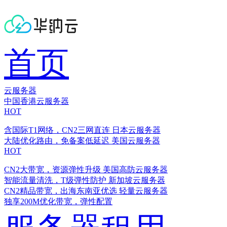
首页
云服务器
中国香港云服务器
HOT
含国际T1网络，CN2三网直连
日本云服务器
大陆优化路由，免备案低延迟
美国云服务器
HOT
CN2大带宽，资源弹性升级
美国高防云服务器
智能流量清洗，T级弹性防护
新加坡云服务器
CN2精品带宽，出海东南亚优选
轻量云服务器
独享200M优化带宽，弹性配置