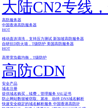
大陆CN2专线
高防服务器
中国香港高防服务器
HOT
移动直连清洗，支持压力测试
新加坡高防服务器
自研抗D防火墙，T级防护
美国高防服务器
HOT
高带宽负载均衡，T级防护
高防CDN
安全产品
域名注册
提供域名购买，续费，管理服务
SSL证书
防止网站数据被窃取、篡改、劫持
DNS域名解析
快速安全稳定的域名解析服务
中国香港高防IP