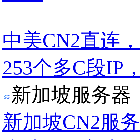
中美CN2直连
253个多C段IP
新加坡服务器
新加坡CN2服