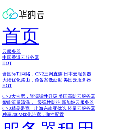
首页
云服务器
中国香港云服务器
HOT
含国际T1网络，CN2三网直连
日本云服务器
大陆优化路由，免备案低延迟
美国云服务器
HOT
CN2大带宽，资源弹性升级
美国高防云服务器
智能流量清洗，T级弹性防护
新加坡云服务器
CN2精品带宽，出海东南亚优选
轻量云服务器
独享200M优化带宽，弹性配置