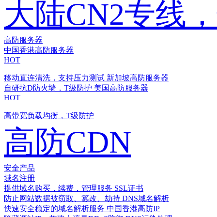
大陆CN2专线
高防服务器
中国香港高防服务器
HOT
移动直连清洗，支持压力测试
新加坡高防服务器
自研抗D防火墙，T级防护
美国高防服务器
HOT
高带宽负载均衡，T级防护
高防CDN
安全产品
域名注册
提供域名购买，续费，管理服务
SSL证书
防止网站数据被窃取、篡改、劫持
DNS域名解析
快速安全稳定的域名解析服务
中国香港高防IP