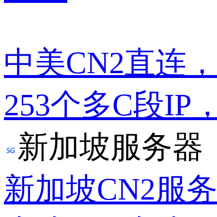
中美CN2直连
253个多C段IP
新加坡服务器
新加坡CN2服