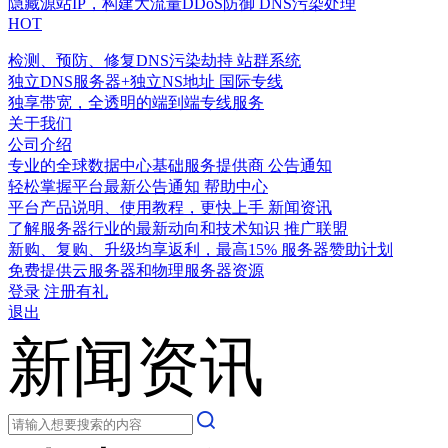
隐藏源站IP，构建大流量DDoS防御
DNS污染处理
HOT
检测、预防、修复DNS污染劫持
站群系统
独立DNS服务器+独立NS地址
国际专线
独享带宽，全透明的端到端专线服务
关于我们
公司介绍
专业的全球数据中心基础服务提供商
公告通知
轻松掌握平台最新公告通知
帮助中心
平台产品说明、使用教程，更快上手
新闻资讯
了解服务器行业的最新动向和技术知识
推广联盟
新购、复购、升级均享返利，最高15%
服务器赞助计划
免费提供云服务器和物理服务器资源
登录
注册有礼
退出
新闻资讯