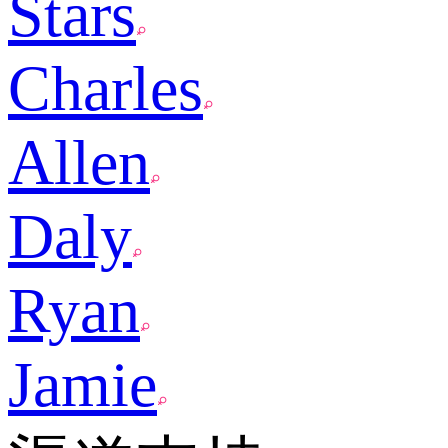
Stars
Charles
Allen
Daly
Ryan
Jamie