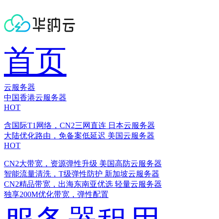
首页
云服务器
中国香港云服务器
HOT
含国际T1网络，CN2三网直连
日本云服务器
大陆优化路由，免备案低延迟
美国云服务器
HOT
CN2大带宽，资源弹性升级
美国高防云服务器
智能流量清洗，T级弹性防护
新加坡云服务器
CN2精品带宽，出海东南亚优选
轻量云服务器
独享200M优化带宽，弹性配置