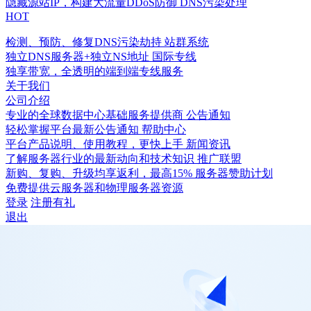
隐藏源站IP，构建大流量DDoS防御
DNS污染处理
HOT
检测、预防、修复DNS污染劫持
站群系统
独立DNS服务器+独立NS地址
国际专线
独享带宽，全透明的端到端专线服务
关于我们
公司介绍
专业的全球数据中心基础服务提供商
公告通知
轻松掌握平台最新公告通知
帮助中心
平台产品说明、使用教程，更快上手
新闻资讯
了解服务器行业的最新动向和技术知识
推广联盟
新购、复购、升级均享返利，最高15%
服务器赞助计划
免费提供云服务器和物理服务器资源
登录
注册有礼
退出