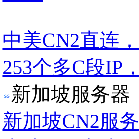
中美CN2直连
253个多C段IP
新加坡服务器
新加坡CN2服