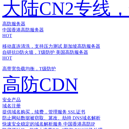
大陆CN2专线
高防服务器
中国香港高防服务器
HOT
移动直连清洗，支持压力测试
新加坡高防服务器
自研抗D防火墙，T级防护
美国高防服务器
HOT
高带宽负载均衡，T级防护
高防CDN
安全产品
域名注册
提供域名购买，续费，管理服务
SSL证书
防止网站数据被窃取、篡改、劫持
DNS域名解析
快速安全稳定的域名解析服务
中国香港高防IP