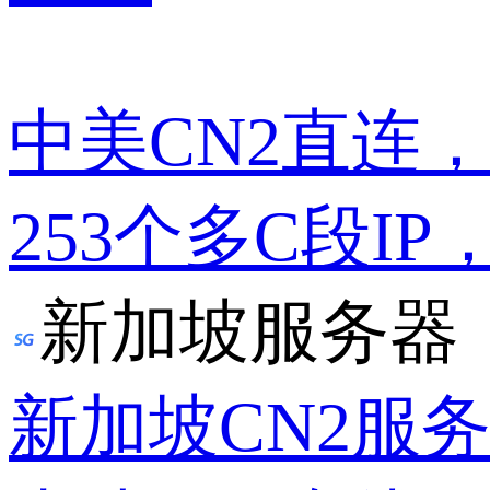
中美CN2直连
253个多C段IP
新加坡服务器
新加坡CN2服