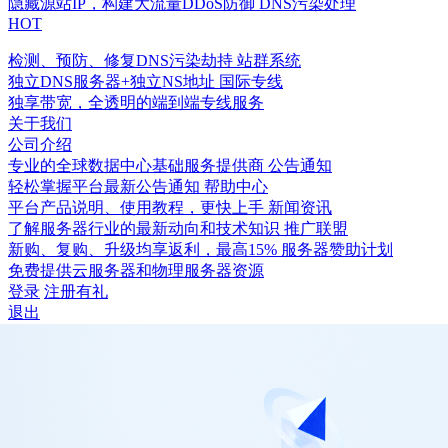
隐藏源站IP，构建大流量DDoS防御
DNS污染处理
HOT
检测、预防、修复DNS污染劫持
站群系统
独立DNS服务器+独立NS地址
国际专线
独享带宽，全透明的端到端专线服务
关于我们
公司介绍
专业的全球数据中心基础服务提供商
公告通知
轻松掌握平台最新公告通知
帮助中心
平台产品说明、使用教程，更快上手
新闻资讯
了解服务器行业的最新动向和技术知识
推广联盟
新购、复购、升级均享返利，最高15%
服务器赞助计划
免费提供云服务器和物理服务器资源
登录
注册有礼
退出