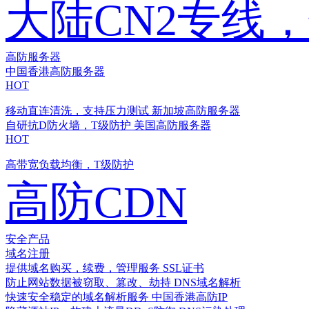
大陆CN2专线
高防服务器
中国香港高防服务器
HOT
移动直连清洗，支持压力测试
新加坡高防服务器
自研抗D防火墙，T级防护
美国高防服务器
HOT
高带宽负载均衡，T级防护
高防CDN
安全产品
域名注册
提供域名购买，续费，管理服务
SSL证书
防止网站数据被窃取、篡改、劫持
DNS域名解析
快速安全稳定的域名解析服务
中国香港高防IP