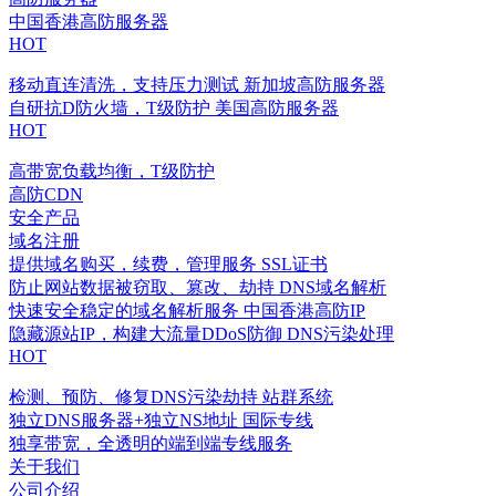
中国香港高防服务器
HOT
移动直连清洗，支持压力测试
新加坡高防服务器
自研抗D防火墙，T级防护
美国高防服务器
HOT
高带宽负载均衡，T级防护
高防CDN
安全产品
域名注册
提供域名购买，续费，管理服务
SSL证书
防止网站数据被窃取、篡改、劫持
DNS域名解析
快速安全稳定的域名解析服务
中国香港高防IP
隐藏源站IP，构建大流量DDoS防御
DNS污染处理
HOT
检测、预防、修复DNS污染劫持
站群系统
独立DNS服务器+独立NS地址
国际专线
独享带宽，全透明的端到端专线服务
关于我们
公司介绍