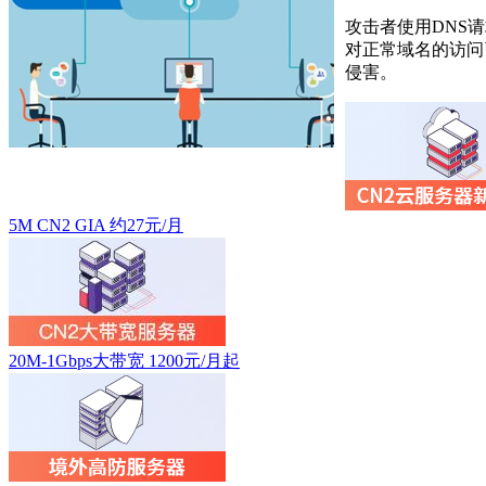
攻击者使用DNS
对正常域名的访问
侵害。
5M CN2 GIA 约27元/月
20M-1Gbps大带宽 1200元/月起