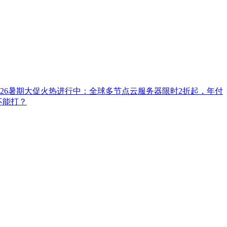
026暑期大促火热进行中：全球多节点云服务器限时2折起，年付
能不能打？