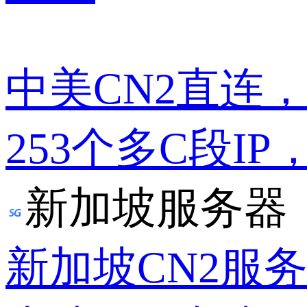
中美CN2直连
253个多C段IP
新加坡服务器
新加坡CN2服