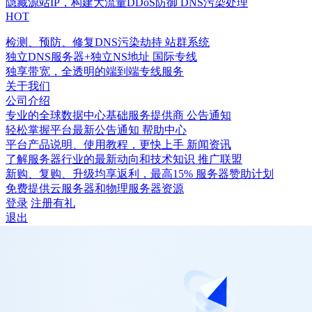
隐藏源站IP，构建大流量DDoS防御
DNS污染处理
HOT
检测、预防、修复DNS污染劫持
站群系统
独立DNS服务器+独立NS地址
国际专线
独享带宽，全透明的端到端专线服务
关于我们
公司介绍
专业的全球数据中心基础服务提供商
公告通知
轻松掌握平台最新公告通知
帮助中心
平台产品说明、使用教程，更快上手
新闻资讯
了解服务器行业的最新动向和技术知识
推广联盟
新购、复购、升级均享返利，最高15%
服务器赞助计划
免费提供云服务器和物理服务器资源
登录
注册有礼
退出