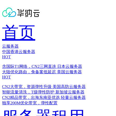
首页
云服务器
中国香港云服务器
HOT
含国际T1网络，CN2三网直连
日本云服务器
大陆优化路由，免备案低延迟
美国云服务器
HOT
CN2大带宽，资源弹性升级
美国高防云服务器
智能流量清洗，T级弹性防护
新加坡云服务器
CN2精品带宽，出海东南亚优选
轻量云服务器
独享200M优化带宽，弹性配置