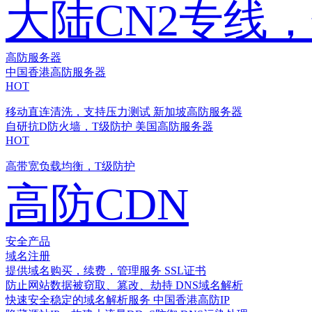
大陆CN2专线
高防服务器
中国香港高防服务器
HOT
移动直连清洗，支持压力测试
新加坡高防服务器
自研抗D防火墙，T级防护
美国高防服务器
HOT
高带宽负载均衡，T级防护
高防CDN
安全产品
域名注册
提供域名购买，续费，管理服务
SSL证书
防止网站数据被窃取、篡改、劫持
DNS域名解析
快速安全稳定的域名解析服务
中国香港高防IP