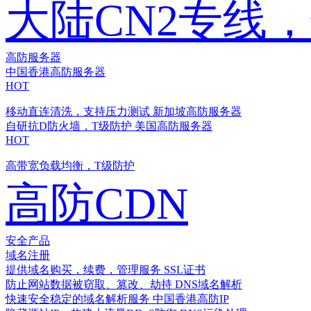
大陆CN2专线
高防服务器
中国香港高防服务器
HOT
移动直连清洗，支持压力测试
新加坡高防服务器
自研抗D防火墙，T级防护
美国高防服务器
HOT
高带宽负载均衡，T级防护
高防CDN
安全产品
域名注册
提供域名购买，续费，管理服务
SSL证书
防止网站数据被窃取、篡改、劫持
DNS域名解析
快速安全稳定的域名解析服务
中国香港高防IP