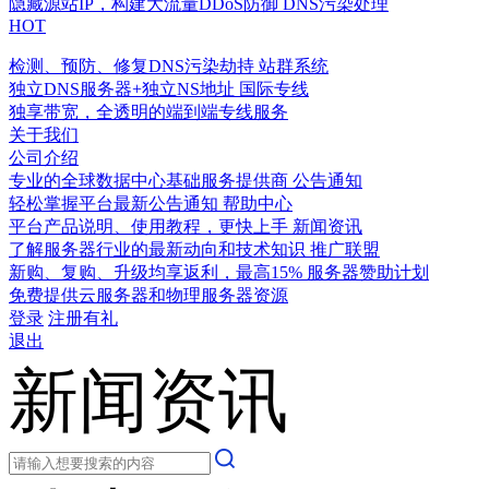
隐藏源站IP，构建大流量DDoS防御
DNS污染处理
HOT
检测、预防、修复DNS污染劫持
站群系统
独立DNS服务器+独立NS地址
国际专线
独享带宽，全透明的端到端专线服务
关于我们
公司介绍
专业的全球数据中心基础服务提供商
公告通知
轻松掌握平台最新公告通知
帮助中心
平台产品说明、使用教程，更快上手
新闻资讯
了解服务器行业的最新动向和技术知识
推广联盟
新购、复购、升级均享返利，最高15%
服务器赞助计划
免费提供云服务器和物理服务器资源
登录
注册有礼
退出
新闻资讯