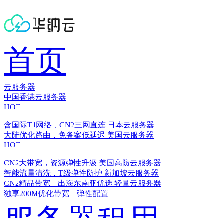
首页
云服务器
中国香港云服务器
HOT
含国际T1网络，CN2三网直连
日本云服务器
大陆优化路由，免备案低延迟
美国云服务器
HOT
CN2大带宽，资源弹性升级
美国高防云服务器
智能流量清洗，T级弹性防护
新加坡云服务器
CN2精品带宽，出海东南亚优选
轻量云服务器
独享200M优化带宽，弹性配置