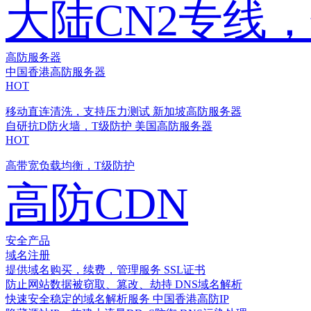
大陆CN2专线
高防服务器
中国香港高防服务器
HOT
移动直连清洗，支持压力测试
新加坡高防服务器
自研抗D防火墙，T级防护
美国高防服务器
HOT
高带宽负载均衡，T级防护
高防CDN
安全产品
域名注册
提供域名购买，续费，管理服务
SSL证书
防止网站数据被窃取、篡改、劫持
DNS域名解析
快速安全稳定的域名解析服务
中国香港高防IP