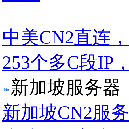
中美CN2直连
253个多C段IP
新加坡服务器
新加坡CN2服