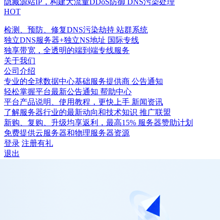
隐藏源站IP，构建大流量DDoS防御
DNS污染处理
HOT
检测、预防、修复DNS污染劫持
站群系统
独立DNS服务器+独立NS地址
国际专线
独享带宽，全透明的端到端专线服务
关于我们
公司介绍
专业的全球数据中心基础服务提供商
公告通知
轻松掌握平台最新公告通知
帮助中心
平台产品说明、使用教程，更快上手
新闻资讯
了解服务器行业的最新动向和技术知识
推广联盟
新购、复购、升级均享返利，最高15%
服务器赞助计划
免费提供云服务器和物理服务器资源
登录
注册有礼
退出