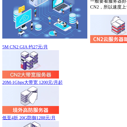
一般要看服务器好
CN2，所以速度
5M CN2 GIA 约27元/月
20M-1Gbps大带宽 1200元/月起
低至4折 20G防御1288元/月