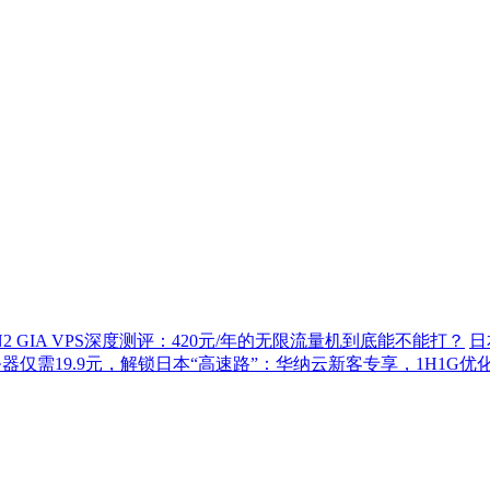
2 GIA VPS深度测评：420元/年的无限流量机到底能不能打？
日
器仅需19.9元，解锁日本“高速路”：华纳云新客专享，1H1G