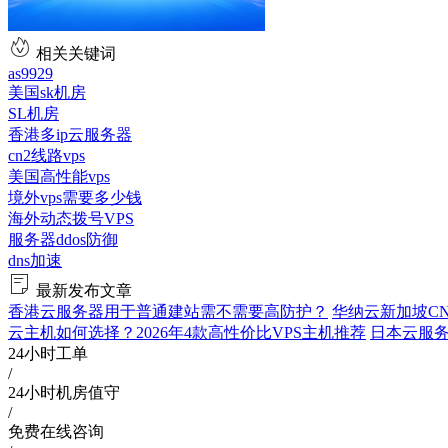
相关关键词
as9929
美国sk机房
SL机房
香港多ip云服务器
cn2线路vps
美国高性能vps
境外vps需要多少钱
海外动态拨号VPS
服务器ddos防御
dns加速
最新发布文章
香港云服务器用于普通建站需不需要高防护？
华纳云新加坡CN
云主机如何选择？2026年4款高性价比VPS主机推荐
日本云服务
24小时工单
/
24小时机房值守
/
免费在线咨询