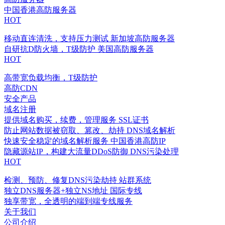
中国香港高防服务器
HOT
移动直连清洗，支持压力测试
新加坡高防服务器
自研抗D防火墙，T级防护
美国高防服务器
HOT
高带宽负载均衡，T级防护
高防CDN
安全产品
域名注册
提供域名购买，续费，管理服务
SSL证书
防止网站数据被窃取、篡改、劫持
DNS域名解析
快速安全稳定的域名解析服务
中国香港高防IP
隐藏源站IP，构建大流量DDoS防御
DNS污染处理
HOT
检测、预防、修复DNS污染劫持
站群系统
独立DNS服务器+独立NS地址
国际专线
独享带宽，全透明的端到端专线服务
关于我们
公司介绍