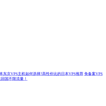
本东京VPS主机如何选择?高性价比的日本VPS推荐
免备案VPS
优化回国不限流量！