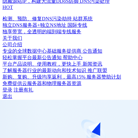
隐藏源站IP，构建大流量DDoS防御
DNS污染处理
HOT
检测、预防、修复DNS污染劫持
站群系统
独立DNS服务器+独立NS地址
国际专线
独享带宽，全透明的端到端专线服务
关于我们
公司介绍
专业的全球数据中心基础服务提供商
公告通知
轻松掌握平台最新公告通知
帮助中心
平台产品说明、使用教程，更快上手
新闻资讯
了解服务器行业的最新动向和技术知识
推广联盟
新购、复购、升级均享返利，最高15%
服务器赞助计划
免费提供云服务器和物理服务器资源
登录
注册有礼
退出