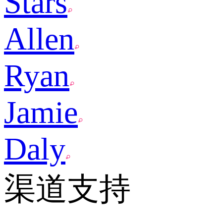
Stars
Allen
Ryan
Jamie
Daly
渠道支持