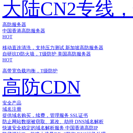
大陆CN2专线
高防服务器
中国香港高防服务器
HOT
移动直连清洗，支持压力测试
新加坡高防服务器
自研抗D防火墙，T级防护
美国高防服务器
HOT
高带宽负载均衡，T级防护
高防CDN
安全产品
域名注册
提供域名购买，续费，管理服务
SSL证书
防止网站数据被窃取、篡改、劫持
DNS域名解析
快速安全稳定的域名解析服务
中国香港高防IP