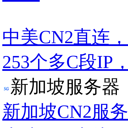
中美CN2直连
253个多C段IP
新加坡服务器
新加坡CN2服