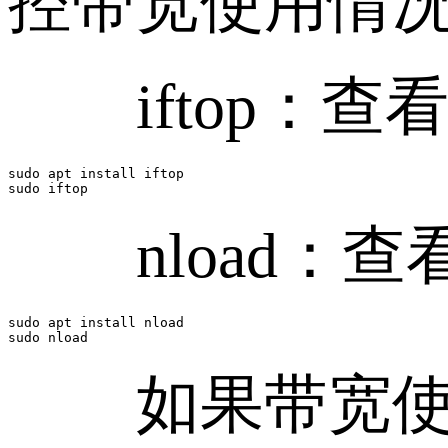
控带宽使用情
iftop：查
sudo apt install iftop

sudo iftop
nload：查
sudo apt install nload

sudo nload
如果带宽使用