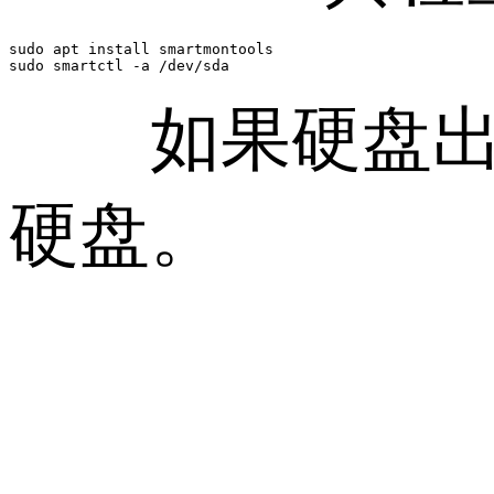
sudo apt install smartmontools

sudo smartctl -a /dev/sda
如果硬盘出现
硬盘。