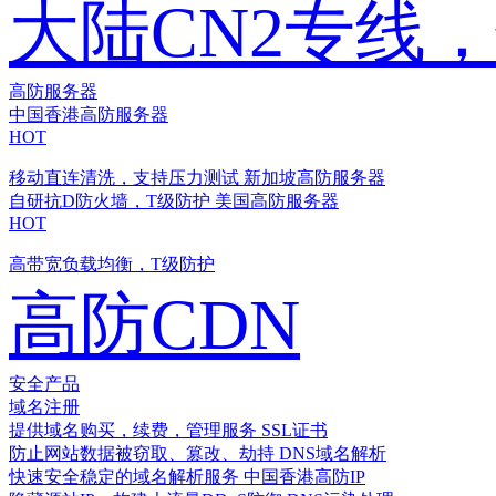
大陆CN2专线
高防服务器
中国香港高防服务器
HOT
移动直连清洗，支持压力测试
新加坡高防服务器
自研抗D防火墙，T级防护
美国高防服务器
HOT
高带宽负载均衡，T级防护
高防CDN
安全产品
域名注册
提供域名购买，续费，管理服务
SSL证书
防止网站数据被窃取、篡改、劫持
DNS域名解析
快速安全稳定的域名解析服务
中国香港高防IP