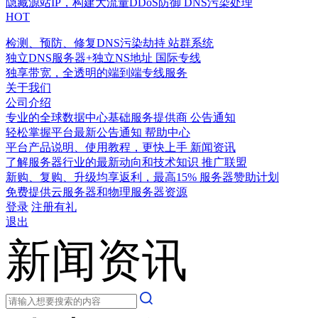
隐藏源站IP，构建大流量DDoS防御
DNS污染处理
HOT
检测、预防、修复DNS污染劫持
站群系统
独立DNS服务器+独立NS地址
国际专线
独享带宽，全透明的端到端专线服务
关于我们
公司介绍
专业的全球数据中心基础服务提供商
公告通知
轻松掌握平台最新公告通知
帮助中心
平台产品说明、使用教程，更快上手
新闻资讯
了解服务器行业的最新动向和技术知识
推广联盟
新购、复购、升级均享返利，最高15%
服务器赞助计划
免费提供云服务器和物理服务器资源
登录
注册有礼
退出
新闻资讯