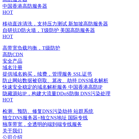
中国香港高防服务器
HOT
移动直连清洗，支持压力测试
新加坡高防服务器
自研抗D防火墙，T级防护
美国高防服务器
HOT
高带宽负载均衡，T级防护
高防CDN
安全产品
域名注册
提供域名购买，续费，管理服务
SSL证书
防止网站数据被窃取、篡改、劫持
DNS域名解析
快速安全稳定的域名解析服务
中国香港高防IP
隐藏源站IP，构建大流量DDoS防御
DNS污染处理
HOT
检测、预防、修复DNS污染劫持
站群系统
独立DNS服务器+独立NS地址
国际专线
独享带宽，全透明的端到端专线服务
关于我们
公司介绍