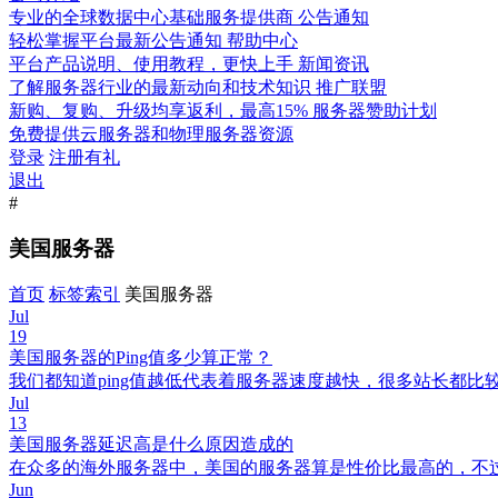
专业的全球数据中心基础服务提供商
公告通知
轻松掌握平台最新公告通知
帮助中心
平台产品说明、使用教程，更快上手
新闻资讯
了解服务器行业的最新动向和技术知识
推广联盟
新购、复购、升级均享返利，最高15%
服务器赞助计划
免费提供云服务器和物理服务器资源
登录
注册有礼
退出
#
美国服务器
首页
标签索引
美国服务器
Jul
19
美国服务器的Ping值多少算正常？
我们都知道ping值越低代表着服务器速度越快，很多站长都比较
Jul
13
美国服务器延迟高是什么原因造成的
在众多的海外服务器中，美国的服务器算是性价比最高的，不
Jun