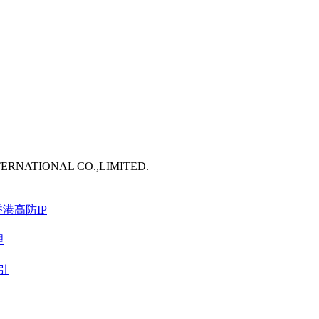
TERNATIONAL CO.,LIMITED.
港高防IP
理
引