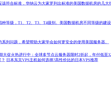
应该符合标准，华纳云为大家罗列出标准的美国数据机房的几大
种等级，T1、T2、T3、T4级别。美国数据机房不同等级的
的系列问题，希望帮助大家学会如何更安全的使用美国服务器。
6暑期大促火热进行中：全球多节点云服务器限时2折起，年付低至32
打？
日本东京VPS主机如何选择?高性价比的日本VPS推荐