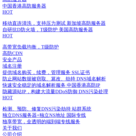
中国香港高防服务器
HOT
移动直连清洗，支持压力测试
新加坡高防服务器
自研抗D防火墙，T级防护
美国高防服务器
HOT
高带宽负载均衡，T级防护
高防CDN
安全产品
域名注册
提供域名购买，续费，管理服务
SSL证书
防止网站数据被窃取、篡改、劫持
DNS域名解析
快速安全稳定的域名解析服务
中国香港高防IP
隐藏源站IP，构建大流量DDoS防御
DNS污染处理
HOT
检测、预防、修复DNS污染劫持
站群系统
独立DNS服务器+独立NS地址
国际专线
独享带宽，全透明的端到端专线服务
关于我们
公司介绍