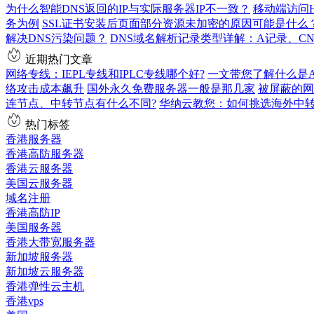
为什么智能DNS返回的IP与实际服务器IP不一致？
移动端访问H
务为例
SSL证书安装后页面部分资源未加密的原因可能是什么
解决DNS污染问题？
DNS域名解析记录类型详解：A记录、C
近期热门文章
网络专线：IEPL专线和IPLC专线哪个好?
一文带您了解什么是AS9
络攻击成本飙升
国外永久免费服务器一般是那几家
被屏蔽的网
连节点、中转节点有什么不同?
华纳云教您：如何挑选海外中
热门标签
香港服务器
香港高防服务器
香港云服务器
美国云服务器
域名注册
香港高防IP
美国服务器
香港大带宽服务器
新加坡服务器
新加坡云服务器
香港弹性云主机
香港vps