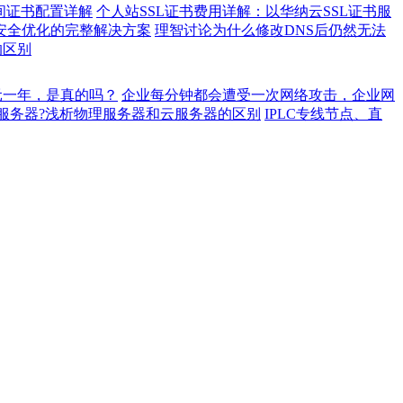
间证书配置详解
个人站SSL证书费用详解：以华纳云SSL证书服
站安全优化的完整解决方案
理智讨论为什么修改DNS后仍然无法
的区别
元一年，是真的吗？
企业每分钟都会遭受一次网络攻击，企业网
服务器?浅析物理服务器和云服务器的区别
IPLC专线节点、直