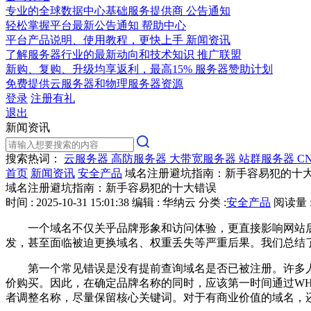
专业的全球数据中心基础服务提供商
公告通知
轻松掌握平台最新公告通知
帮助中心
平台产品说明、使用教程，更快上手
新闻资讯
了解服务器行业的最新动向和技术知识
推广联盟
新购、复购、升级均享返利，最高15%
服务器赞助计划
免费提供云服务器和物理服务器资源
登录
注册有礼
退出
新闻资讯
搜索热词：
云服务器
高防服务器
大带宽服务器
站群服务器
C
首页
新闻资讯
安全产品
域名注册避坑指南：新手容易犯的十
域名注册避坑指南：新手容易犯的十大错误
时间 : 2025-10-31 15:01:38
编辑 : 华纳云
分类 :
安全产品
阅读量 :
一个域名不仅关乎品牌形象和访问体验，更直接影响网站后期
发，甚至面临被迫更换域名、权重丢失等严重后果。我们总结
第一个常见错误是没有提前查询域名是否已被注册。许多人
价购买。因此，在确定品牌名称的同时，应该第一时间通过WHOIS
者调整名称，尽量保留核心关键词。对于有商业价值的域名，