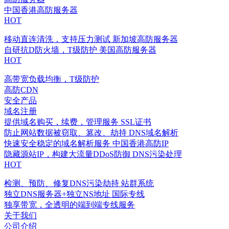
中国香港高防服务器
HOT
移动直连清洗，支持压力测试
新加坡高防服务器
自研抗D防火墙，T级防护
美国高防服务器
HOT
高带宽负载均衡，T级防护
高防CDN
安全产品
域名注册
提供域名购买，续费，管理服务
SSL证书
防止网站数据被窃取、篡改、劫持
DNS域名解析
快速安全稳定的域名解析服务
中国香港高防IP
隐藏源站IP，构建大流量DDoS防御
DNS污染处理
HOT
检测、预防、修复DNS污染劫持
站群系统
独立DNS服务器+独立NS地址
国际专线
独享带宽，全透明的端到端专线服务
关于我们
公司介绍