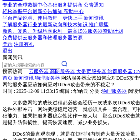
专业的全球数据中心基础服务提供商
公告通知
轻松掌握平台最新公告通知
帮助中心
平台产品说明、使用教程，更快上手
新闻资讯
了解服务器行业的最新动向和技术知识
推广联盟
新购、复购、升级均享返利，最高15%
服务器赞助计划
免费提供云服务器和物理服务器资源
登录
注册有礼
退出
新闻资讯
搜索热词：
云服务器
高防服务器
大带宽服务器
站群服务器
C
首页
新闻资讯
物理服务器
网站服务器应该如何应对DDoS攻
网站服务器应该如何应对DDoS攻击带来的不稳定？
时间 : 2025-12-09 11:33:15
编辑 : 华纳云
分类 :
物理服务器
阅读量 
大多数网站的成长过程都必然会经历一次或多次DDoS攻击
这种外部冲击，网站要想稳定运营，就必须具备一套合理、可
础能力。如果把服务器稳定性比作一座大坝，那么DDoS攻击
是提升防御韧性、提高恢复速度、减少业务损失。
DDoS的最直观表现，就是在短时间内制造大量无效流量。