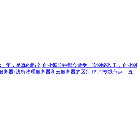
元一年，是真的吗？
企业每分钟都会遭受一次网络攻击，企业网
服务器?浅析物理服务器和云服务器的区别
IPLC专线节点、直