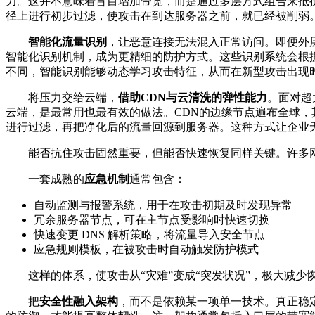
力。这并不意味着盲目增加带宽，而是通过多层方式组合来抵抗
径上进行初步过滤，使攻击在到达服务器之前，就已经被削弱
智能化流量识别
，让恶意连接无法混入正常访问。即便外
智能化识别机制，成为更精细的防护方式。这些识别系统会根据
不同，智能识别能够动态学习攻击特征，从而在新型攻击出现
将压力交给云端，
借助CDN与云清洗的弹性能力
。面对超
云端，是最常用也最有效的做法。CDN的边缘节点遍布全球
进行过滤，再把净化后的流量回源到服务器。这种方式让企业
能否抗住攻击固然重要，但能否快速恢复同样关键。许多网站
一套成熟的
应急机制
通常包含：
自动监测与报警系统，用于在攻击初期及时发现异常
冗余服务器节点，可在主节点受影响时快速切换
快速变更 DNS 解析策略，将流量导入安全节点
应急规则模板，在被攻击时自动触发防护模式
这样的体系，使攻击从“灾难”变成“突发状况”，极大减少
把
安全性融入架构
，而不是依赖某一项单一技术。真正稳