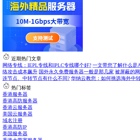
近期热门文章
网络专线：IEPL专线和IPLC专线哪个好?
一文带您了解什么是AS9
络攻击成本飙升
国外永久免费服务器一般是那几家
被屏蔽的网
连节点、中转节点有什么不同?
华纳云教您：如何挑选海外中
热门标签
香港服务器
香港高防服务器
香港云服务器
美国云服务器
域名注册
香港高防IP
美国服务器