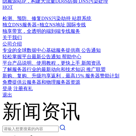
隐藏源站IP，构建大流量DDoS防御
DNS污染处理
HOT
检测、预防、修复DNS污染劫持
站群系统
独立DNS服务器+独立NS地址
国际专线
独享带宽，全透明的端到端专线服务
关于我们
公司介绍
专业的全球数据中心基础服务提供商
公告通知
轻松掌握平台最新公告通知
帮助中心
平台产品说明、使用教程，更快上手
新闻资讯
了解服务器行业的最新动向和技术知识
推广联盟
新购、复购、升级均享返利，最高15%
服务器赞助计划
免费提供云服务器和物理服务器资源
登录
注册有礼
退出
新闻资讯