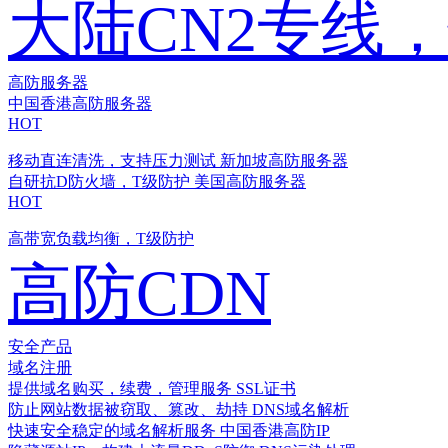
大陆CN2专线
高防服务器
中国香港高防服务器
HOT
移动直连清洗，支持压力测试
新加坡高防服务器
自研抗D防火墙，T级防护
美国高防服务器
HOT
高带宽负载均衡，T级防护
高防CDN
安全产品
域名注册
提供域名购买，续费，管理服务
SSL证书
防止网站数据被窃取、篡改、劫持
DNS域名解析
快速安全稳定的域名解析服务
中国香港高防IP