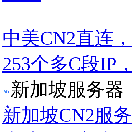
中美CN2直连
253个多C段IP
新加坡服务器
新加坡CN2服