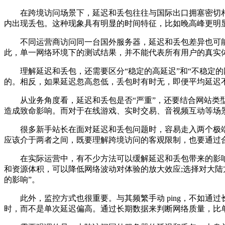
在跨境访问场景下，延迟和丢包往往与国际出口拥塞密切相
内出现丢包。这种现象具有明显的时间特征，比如晚高峰更明
不同运营商访问同一台国外服务器，延迟和丢包差异也可能
此，单一网络环境下的测试结果，并不能代表所有用户的真实
理解延迟和丢包，还需要区分“稳定的高延迟”和“不稳定的
的。相反，如果延迟忽高忽低，丢包时有时无，即便平均延迟
从业务角度看，延迟和丢包是否“严重”，还要结合网站类型
造成致命影响。而对于在线游戏、实时交易、音视频互动等场
很多新手站长在面对延迟和丢包问题时，容易走入两个极端。
应该介于两者之间，既要理解跨境访问的客观限制，也要通过
在实际运营中，有不少方法可以缓解延迟和丢包带来的影响。
和资源体积，可以降低网络波动对体验的放大效应;选择对大陆
的影响”。
此外，监控方式也很重要。与其频繁手动 ping，不如通
时，而不是单次延迟偏高。通过长期数据来判断网络质量，比