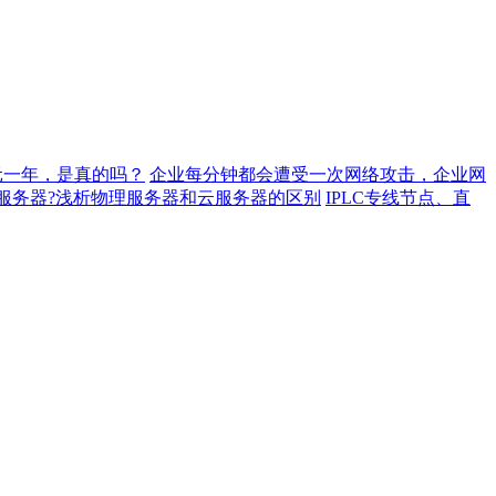
元一年，是真的吗？
企业每分钟都会遭受一次网络攻击，企业网
服务器?浅析物理服务器和云服务器的区别
IPLC专线节点、直