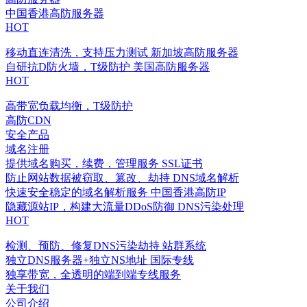
中国香港高防服务器
HOT
移动直连清洗，支持压力测试
新加坡高防服务器
自研抗D防火墙，T级防护
美国高防服务器
HOT
高带宽负载均衡，T级防护
高防CDN
安全产品
域名注册
提供域名购买，续费，管理服务
SSL证书
防止网站数据被窃取、篡改、劫持
DNS域名解析
快速安全稳定的域名解析服务
中国香港高防IP
隐藏源站IP，构建大流量DDoS防御
DNS污染处理
HOT
检测、预防、修复DNS污染劫持
站群系统
独立DNS服务器+独立NS地址
国际专线
独享带宽，全透明的端到端专线服务
关于我们
公司介绍