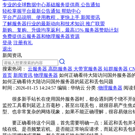
专业的全球数据中心基础服务提供商
公告通知
轻松掌握平台最新公告通知
帮助中心
平台产品说明、使用教程，更快上手
新闻资讯
了解服务器行业的最新动向和技术知识
推广联盟
新购、复购、升级均享返利，最高15%
服务器赞助计划
免费提供云服务器和物理服务器资源
登录
注册有礼
退出
新闻资讯
搜索热词：
云服务器
高防服务器
大带宽服务器
站群服务器
C
首页
新闻资讯
物理服务器
如何正确看待大陆访问国外服务器
如何正确看待大陆访问国外服务器的延迟和丢包问题
时间 : 2026-01-15 14:24:57
编辑 : 华纳云
分类 :
物理服务器
阅读量 
很多新手站长在使用国外服务器时，都会遇到两个绕不开的问题
监控工具看到延迟上百毫秒，甚至出现丢包，就很容易产生焦
型、也非常复杂的网络现象，如果不能正确理解，很容易做出
要正确看待这个问题，首先需要明确一点：延迟和丢包并不完
续在线、是否频繁宕机、是否能正常响应请求，而延迟和丢包