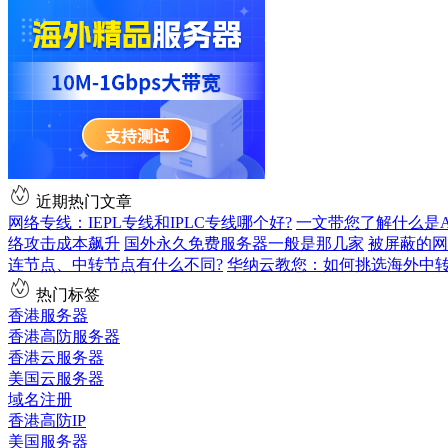
近期热门文章
网络专线：IEPL专线和IPLC专线哪个好?
一文带您了解什么是AS9
络攻击成本飙升
国外永久免费服务器一般是那几家
被屏蔽的网
连节点、中转节点有什么不同?
华纳云教您：如何挑选海外中
热门标签
香港服务器
香港高防服务器
香港云服务器
美国云服务器
域名注册
香港高防IP
美国服务器