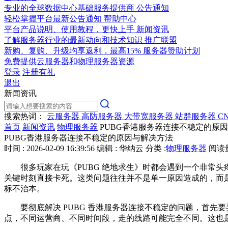
专业的全球数据中心基础服务提供商
公告通知
轻松掌握平台最新公告通知
帮助中心
平台产品说明、使用教程，更快上手
新闻资讯
了解服务器行业的最新动向和技术知识
推广联盟
新购、复购、升级均享返利，最高15%
服务器赞助计划
免费提供云服务器和物理服务器资源
登录
注册有礼
退出
新闻资讯
搜索热词：
云服务器
高防服务器
大带宽服务器
站群服务器
C
首页
新闻资讯
物理服务器
PUBG香港服务器连接不稳定的原
PUBG香港服务器连接不稳定的原因与解决方法
时间 : 2026-02-09 16:39:56
编辑 : 华纳云
分类 :
物理服务器
阅读量 
很多玩家在玩《PUBG 绝地求生》时都会遇到一个非常头
关键时刻直接卡死。这类问题往往并不是单一原因造成的，而是
标不治本。
要彻底解决 PUBG 香港服务器连接不稳定的问题，首先要
点，不同运营商、不同时间段，走的线路可能完全不同。这也