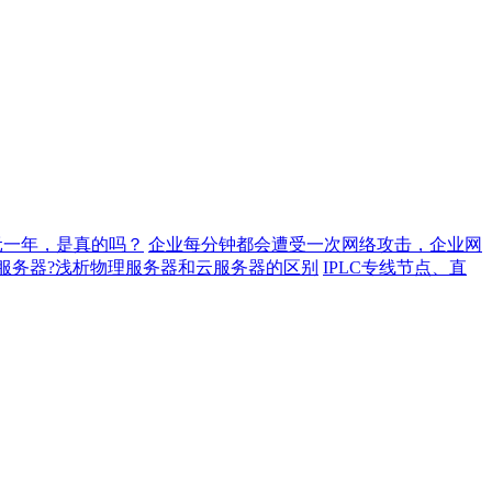
元一年，是真的吗？
企业每分钟都会遭受一次网络攻击，企业网
服务器?浅析物理服务器和云服务器的区别
IPLC专线节点、直