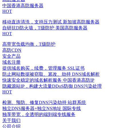
中国香港高防服务器
HOT
移动直连清洗，支持压力测试
新加坡高防服务器
自研抗D防火墙，T级防护
美国高防服务器
HOT
高带宽负载均衡，T级防护
高防CDN
安全产品
域名注册
提供域名购买，续费，管理服务
SSL证书
防止网站数据被窃取、篡改、劫持
DNS域名解析
快速安全稳定的域名解析服务
中国香港高防IP
隐藏源站IP，构建大流量DDoS防御
DNS污染处理
HOT
检测、预防、修复DNS污染劫持
站群系统
独立DNS服务器+独立NS地址
国际专线
独享带宽，全透明的端到端专线服务
关于我们
公司介绍