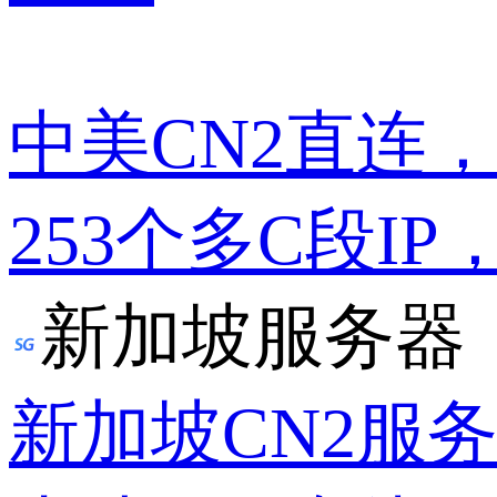
中美CN2直连
253个多C段IP
新加坡服务器
新加坡CN2服