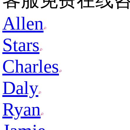
客服免费在线
Allen
Stars
Charles
Daly
Ryan