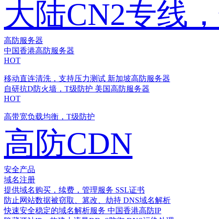
大陆CN2专线
高防服务器
中国香港高防服务器
HOT
移动直连清洗，支持压力测试
新加坡高防服务器
自研抗D防火墙，T级防护
美国高防服务器
HOT
高带宽负载均衡，T级防护
高防CDN
安全产品
域名注册
提供域名购买，续费，管理服务
SSL证书
防止网站数据被窃取、篡改、劫持
DNS域名解析
快速安全稳定的域名解析服务
中国香港高防IP