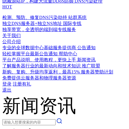
隐藏源站IP，构建大流量DDoS防御
DNS污染处理
HOT
检测、预防、修复DNS污染劫持
站群系统
独立DNS服务器+独立NS地址
国际专线
独享带宽，全透明的端到端专线服务
关于我们
公司介绍
专业的全球数据中心基础服务提供商
公告通知
轻松掌握平台最新公告通知
帮助中心
平台产品说明、使用教程，更快上手
新闻资讯
了解服务器行业的最新动向和技术知识
推广联盟
新购、复购、升级均享返利，最高15%
服务器赞助计划
免费提供云服务器和物理服务器资源
登录
注册有礼
退出
新闻资讯