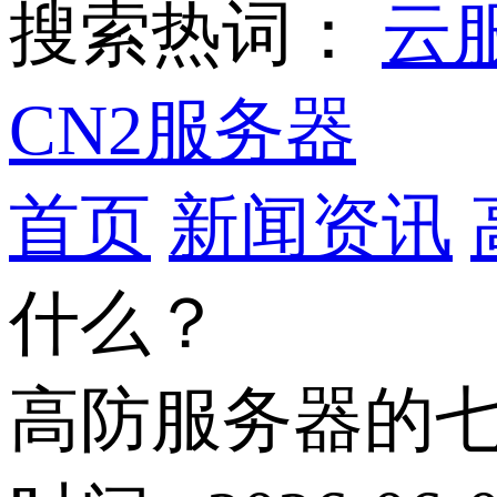
搜索热词：
云
CN2服务器
首页
新闻资讯
什么？
高防服务器的