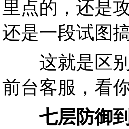
里点的，还是攻
还是一段试图搞
这就是区别。
前台客服，看
七层防御到底