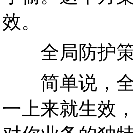
效。
全局防护策略
简单说，全局
一上来就生效，