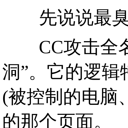
先说说最臭名
CC攻击全名叫Ch
洞”。它的逻辑
(被控制的电脑
的那个页面。