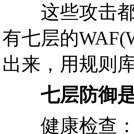
这些攻击都藏
有七层的WAF(
出来，用规则
七层防御是怎
健康检查：