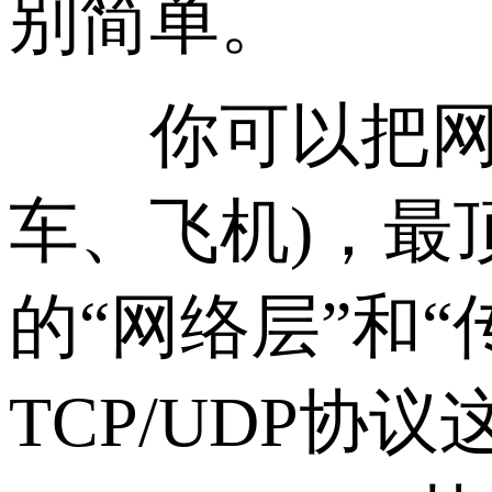
别简单。
你可以把网络
车、飞机)，最
的“网络层”和
TCP/UDP协