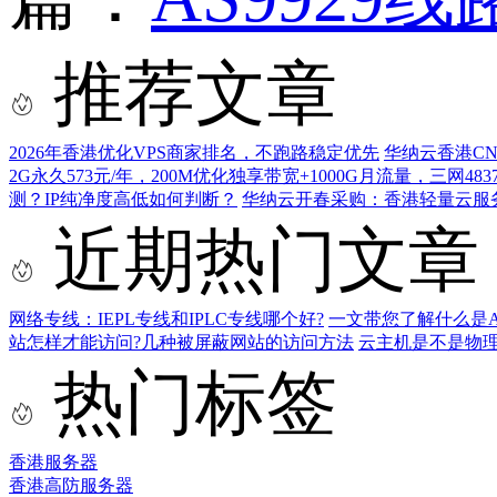
推荐文章
2026年香港优化VPS商家排名，不跑路稳定优先
华纳云香港C
2G永久573元/年，200M优化独享带宽+1000G月流量，三网4
测？IP纯净度高低如何判断？
华纳云开春采购：香港轻量云服务器
近期热门文章
网络专线：IEPL专线和IPLC专线哪个好?
一文带您了解什么是AS9
站怎样才能访问?几种被屏蔽网站的访问方法
云主机是不是物
热门标签
香港服务器
香港高防服务器