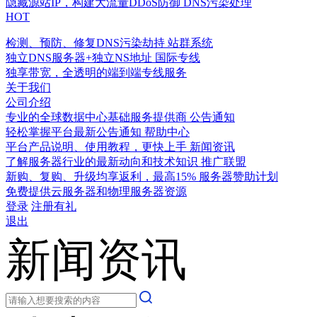
隐藏源站IP，构建大流量DDoS防御
DNS污染处理
HOT
检测、预防、修复DNS污染劫持
站群系统
独立DNS服务器+独立NS地址
国际专线
独享带宽，全透明的端到端专线服务
关于我们
公司介绍
专业的全球数据中心基础服务提供商
公告通知
轻松掌握平台最新公告通知
帮助中心
平台产品说明、使用教程，更快上手
新闻资讯
了解服务器行业的最新动向和技术知识
推广联盟
新购、复购、升级均享返利，最高15%
服务器赞助计划
免费提供云服务器和物理服务器资源
登录
注册有礼
退出
新闻资讯