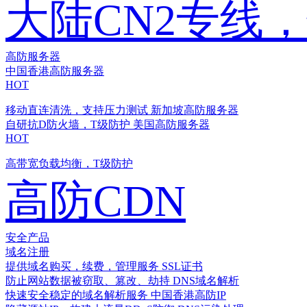
大陆CN2专线
高防服务器
中国香港高防服务器
HOT
移动直连清洗，支持压力测试
新加坡高防服务器
自研抗D防火墙，T级防护
美国高防服务器
HOT
高带宽负载均衡，T级防护
高防CDN
安全产品
域名注册
提供域名购买，续费，管理服务
SSL证书
防止网站数据被窃取、篡改、劫持
DNS域名解析
快速安全稳定的域名解析服务
中国香港高防IP