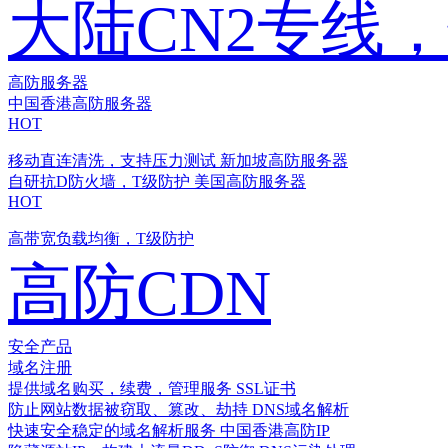
大陆CN2专线
高防服务器
中国香港高防服务器
HOT
移动直连清洗，支持压力测试
新加坡高防服务器
自研抗D防火墙，T级防护
美国高防服务器
HOT
高带宽负载均衡，T级防护
高防CDN
安全产品
域名注册
提供域名购买，续费，管理服务
SSL证书
防止网站数据被窃取、篡改、劫持
DNS域名解析
快速安全稳定的域名解析服务
中国香港高防IP