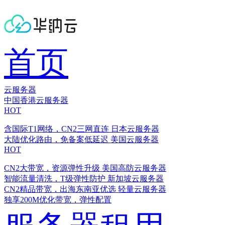
首页
云服务器
中国香港云服务器
HOT
含国际T1网络，CN2三网直连
日本云服务器
大陆优化路由，免备案低延迟
美国云服务器
HOT
CN2大带宽，资源弹性升级
美国高防云服务器
智能流量清洗，T级弹性防护
新加坡云服务器
CN2精品带宽，出海东南亚优选
轻量云服务器
独享200M优化带宽，弹性配置