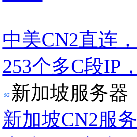
中美CN2直连
253个多C段IP
新加坡服务器
新加坡CN2服