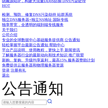
隐藏源站IP，构建大流量DDoS防御
DNS污染处理
HOT
检测、预防、修复DNS污染劫持
站群系统
独立DNS服务器+独立NS地址
国际专线
独享带宽，全透明的端到端专线服务
关于我们
公司介绍
专业的全球数据中心基础服务提供商
公告通知
轻松掌握平台最新公告通知
帮助中心
平台产品说明、使用教程，更快上手
新闻资讯
了解服务器行业的最新动向和技术知识
推广联盟
新购、复购、升级均享返利，最高15%
服务器赞助计划
免费提供云服务器和物理服务器资源
登录
注册有礼
退出
公告通知