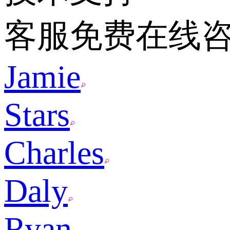
客服免费在线
Jamie
Stars
Charles
Daly
Ryan