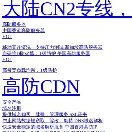
大陆CN2专线
高防服务器
中国香港高防服务器
HOT
移动直连清洗，支持压力测试
新加坡高防服务器
自研抗D防火墙，T级防护
美国高防服务器
HOT
高带宽负载均衡，T级防护
高防CDN
安全产品
域名注册
提供域名购买，续费，管理服务
SSL证书
防止网站数据被窃取、篡改、劫持
DNS域名解析
快速安全稳定的域名解析服务
中国香港高防IP