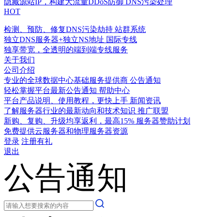
隐藏源站IP，构建大流量DDoS防御
DNS污染处理
HOT
检测、预防、修复DNS污染劫持
站群系统
独立DNS服务器+独立NS地址
国际专线
独享带宽，全透明的端到端专线服务
关于我们
公司介绍
专业的全球数据中心基础服务提供商
公告通知
轻松掌握平台最新公告通知
帮助中心
平台产品说明、使用教程，更快上手
新闻资讯
了解服务器行业的最新动向和技术知识
推广联盟
新购、复购、升级均享返利，最高15%
服务器赞助计划
免费提供云服务器和物理服务器资源
登录
注册有礼
退出
公告通知