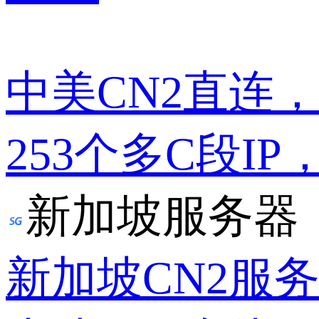
中美CN2直连
253个多C段IP
新加坡服务器
新加坡CN2服