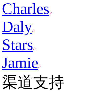
Charles
Daly
Stars
Jamie
渠道支持