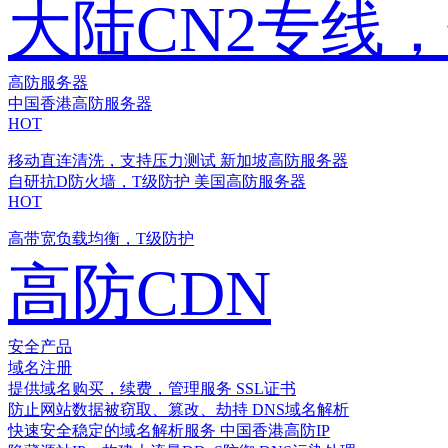
大陆CN2专线
高防服务器
中国香港高防服务器
HOT
移动直连清洗，支持压力测试
新加坡高防服务器
自研抗D防火墙，T级防护
美国高防服务器
HOT
高带宽负载均衡，T级防护
高防CDN
安全产品
域名注册
提供域名购买，续费，管理服务
SSL证书
防止网站数据被窃取、篡改、劫持
DNS域名解析
快速安全稳定的域名解析服务
中国香港高防IP