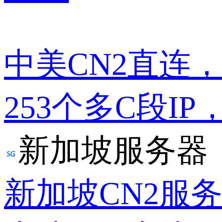
中美CN2直连
253个多C段IP
新加坡服务器
新加坡CN2服