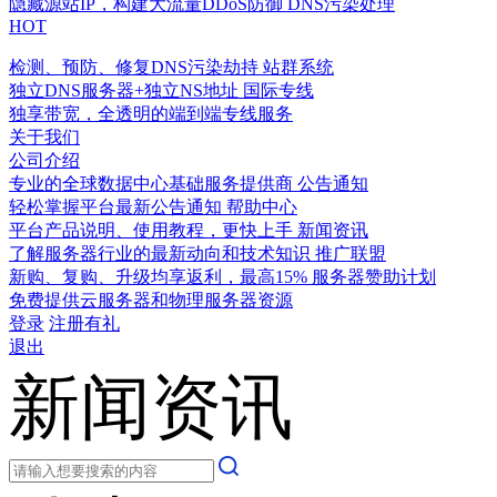
隐藏源站IP，构建大流量DDoS防御
DNS污染处理
HOT
检测、预防、修复DNS污染劫持
站群系统
独立DNS服务器+独立NS地址
国际专线
独享带宽，全透明的端到端专线服务
关于我们
公司介绍
专业的全球数据中心基础服务提供商
公告通知
轻松掌握平台最新公告通知
帮助中心
平台产品说明、使用教程，更快上手
新闻资讯
了解服务器行业的最新动向和技术知识
推广联盟
新购、复购、升级均享返利，最高15%
服务器赞助计划
免费提供云服务器和物理服务器资源
登录
注册有礼
退出
新闻资讯