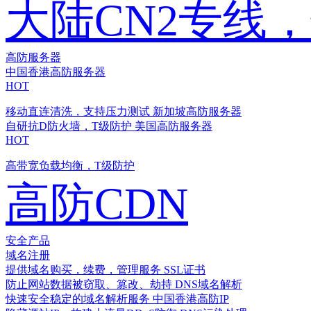
大陆CN2专线
高防服务器
中国香港高防服务器
HOT
移动直连清洗，支持压力测试
新加坡高防服务器
自研抗D防火墙，T级防护
美国高防服务器
HOT
高带宽负载均衡，T级防护
高防CDN
安全产品
域名注册
提供域名购买，续费，管理服务
SSL证书
防止网站数据被窃取、篡改、劫持
DNS域名解析
快速安全稳定的域名解析服务
中国香港高防IP