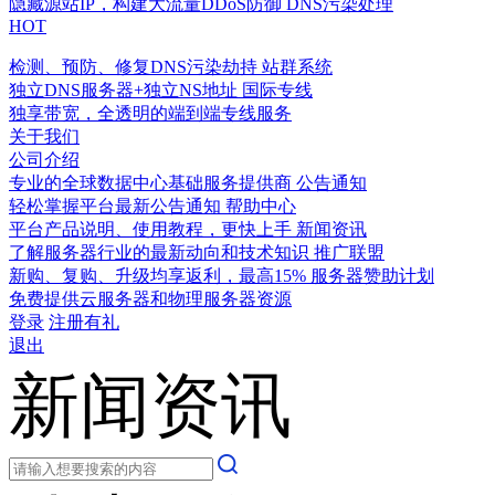
隐藏源站IP，构建大流量DDoS防御
DNS污染处理
HOT
检测、预防、修复DNS污染劫持
站群系统
独立DNS服务器+独立NS地址
国际专线
独享带宽，全透明的端到端专线服务
关于我们
公司介绍
专业的全球数据中心基础服务提供商
公告通知
轻松掌握平台最新公告通知
帮助中心
平台产品说明、使用教程，更快上手
新闻资讯
了解服务器行业的最新动向和技术知识
推广联盟
新购、复购、升级均享返利，最高15%
服务器赞助计划
免费提供云服务器和物理服务器资源
登录
注册有礼
退出
新闻资讯