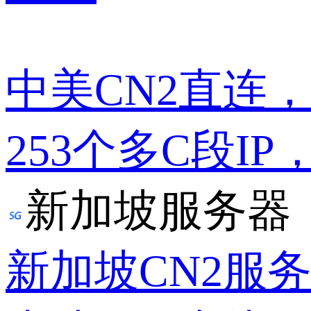
中美CN2直连
253个多C段IP
新加坡服务器
新加坡CN2服