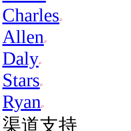
Charles
Allen
Daly
Stars
Ryan
渠道支持