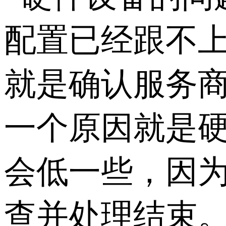
配置已经跟不
就是确认服务商
一个原因就是
会低一些，因
查并处理结束