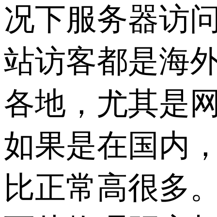
况下服务器访
站访客都是海
各地，尤其是
如果是在国内
比正常高很多