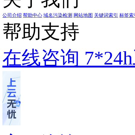
公司介绍
帮助中心
域名污染检测
网站地图
关键词索引
标签索
帮助支持
在线咨询
7*2