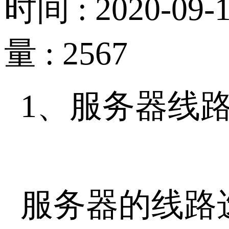
时间 : 2020-09-1
量 : 2567
1、服务器线
服务器的线路