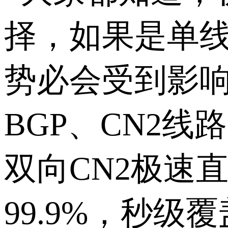
择，如果是单
势必会受到影
BGP、CN2线
双向CN2极速直
99.9%，秒