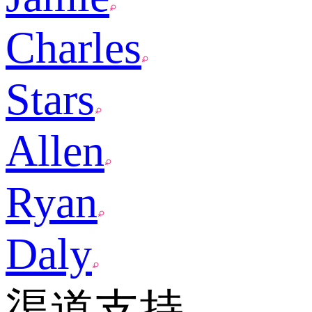
Charles
Stars
Allen
Ryan
Daly
渠道支持