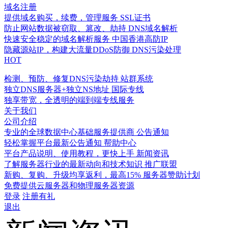
域名注册
提供域名购买，续费，管理服务
SSL证书
防止网站数据被窃取、篡改、劫持
DNS域名解析
快速安全稳定的域名解析服务
中国香港高防IP
隐藏源站IP，构建大流量DDoS防御
DNS污染处理
HOT
检测、预防、修复DNS污染劫持
站群系统
独立DNS服务器+独立NS地址
国际专线
独享带宽，全透明的端到端专线服务
关于我们
公司介绍
专业的全球数据中心基础服务提供商
公告通知
轻松掌握平台最新公告通知
帮助中心
平台产品说明、使用教程，更快上手
新闻资讯
了解服务器行业的最新动向和技术知识
推广联盟
新购、复购、升级均享返利，最高15%
服务器赞助计划
免费提供云服务器和物理服务器资源
登录
注册有礼
退出