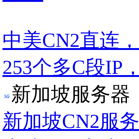
中美CN2直连
253个多C段IP
新加坡服务器
新加坡CN2服