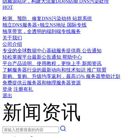
隐藏源站IP，构建大流量DDoS防御
DNS污染处理
HOT
检测、预防、修复DNS污染劫持
站群系统
独立DNS服务器+独立NS地址
国际专线
独享带宽，全透明的端到端专线服务
关于我们
公司介绍
专业的全球数据中心基础服务提供商
公告通知
轻松掌握平台最新公告通知
帮助中心
平台产品说明、使用教程，更快上手
新闻资讯
了解服务器行业的最新动向和技术知识
推广联盟
新购、复购、升级均享返利，最高15%
服务器赞助计划
免费提供云服务器和物理服务器资源
登录
注册有礼
退出
新闻资讯