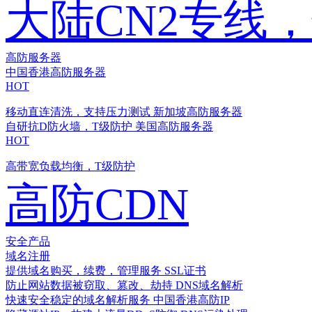
大陆CN2专线
高防服务器
中国香港高防服务器
HOT
移动直连清洗，支持压力测试
新加坡高防服务器
自研抗D防火墙，T级防护
美国高防服务器
HOT
高带宽负载均衡，T级防护
高防CDN
安全产品
域名注册
提供域名购买，续费，管理服务
SSL证书
防止网站数据被窃取、篡改、劫持
DNS域名解析
快速安全稳定的域名解析服务
中国香港高防IP