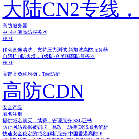
大陆CN2专线
高防服务器
中国香港高防服务器
HOT
移动直连清洗，支持压力测试
新加坡高防服务器
自研抗D防火墙，T级防护
美国高防服务器
HOT
高带宽负载均衡，T级防护
高防CDN
安全产品
域名注册
提供域名购买，续费，管理服务
SSL证书
防止网站数据被窃取、篡改、劫持
DNS域名解析
快速安全稳定的域名解析服务
中国香港高防IP