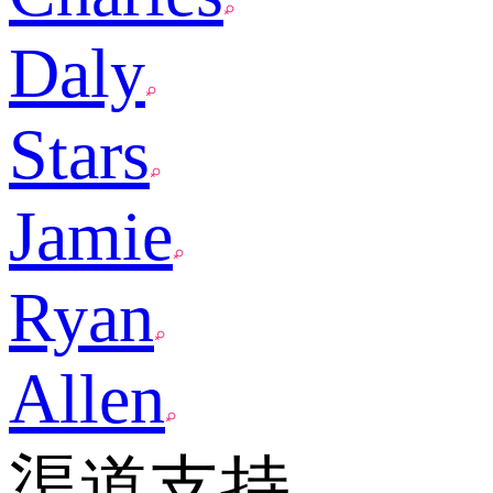
Daly
Stars
Jamie
Ryan
Allen
渠道支持