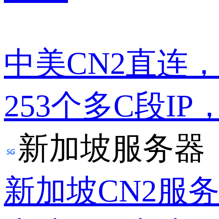
中美CN2直连
253个多C段IP
新加坡服务器
新加坡CN2服