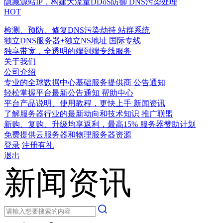
隐藏源站IP，构建大流量DDoS防御
DNS污染处理
HOT
检测、预防、修复DNS污染劫持
站群系统
独立DNS服务器+独立NS地址
国际专线
独享带宽，全透明的端到端专线服务
关于我们
公司介绍
专业的全球数据中心基础服务提供商
公告通知
轻松掌握平台最新公告通知
帮助中心
平台产品说明、使用教程，更快上手
新闻资讯
了解服务器行业的最新动向和技术知识
推广联盟
新购、复购、升级均享返利，最高15%
服务器赞助计划
免费提供云服务器和物理服务器资源
登录
注册有礼
退出
新闻资讯