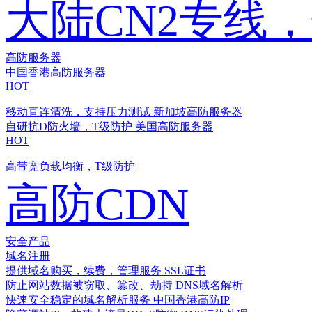
大陆CN2专线
高防服务器
中国香港高防服务器
HOT
移动直连清洗，支持压力测试
新加坡高防服务器
自研抗D防火墙，T级防护
美国高防服务器
HOT
高带宽负载均衡，T级防护
高防CDN
安全产品
域名注册
提供域名购买，续费，管理服务
SSL证书
防止网站数据被窃取、篡改、劫持
DNS域名解析
快速安全稳定的域名解析服务
中国香港高防IP