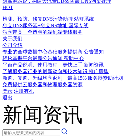
隐藏源站IP，构建大流量DDoS防御
DNS污染处理
HOT
检测、预防、修复DNS污染劫持
站群系统
独立DNS服务器+独立NS地址
国际专线
独享带宽，全透明的端到端专线服务
关于我们
公司介绍
专业的全球数据中心基础服务提供商
公告通知
轻松掌握平台最新公告通知
帮助中心
平台产品说明、使用教程，更快上手
新闻资讯
了解服务器行业的最新动向和技术知识
推广联盟
新购、复购、升级均享返利，最高15%
服务器赞助计划
免费提供云服务器和物理服务器资源
登录
注册有礼
退出
新闻资讯