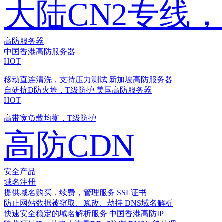
大陆CN2专线
高防服务器
中国香港高防服务器
HOT
移动直连清洗，支持压力测试
新加坡高防服务器
自研抗D防火墙，T级防护
美国高防服务器
HOT
高带宽负载均衡，T级防护
高防CDN
安全产品
域名注册
提供域名购买，续费，管理服务
SSL证书
防止网站数据被窃取、篡改、劫持
DNS域名解析
快速安全稳定的域名解析服务
中国香港高防IP