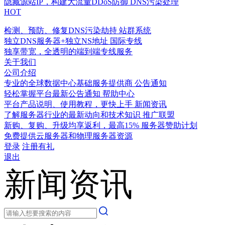
隐藏源站IP，构建大流量DDoS防御
DNS污染处理
HOT
检测、预防、修复DNS污染劫持
站群系统
独立DNS服务器+独立NS地址
国际专线
独享带宽，全透明的端到端专线服务
关于我们
公司介绍
专业的全球数据中心基础服务提供商
公告通知
轻松掌握平台最新公告通知
帮助中心
平台产品说明、使用教程，更快上手
新闻资讯
了解服务器行业的最新动向和技术知识
推广联盟
新购、复购、升级均享返利，最高15%
服务器赞助计划
免费提供云服务器和物理服务器资源
登录
注册有礼
退出
新闻资讯